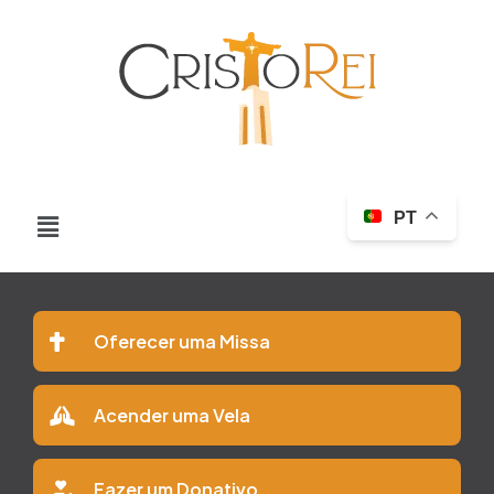
PT
Oferecer uma Missa
Acender uma Vela
Fazer um Donativo