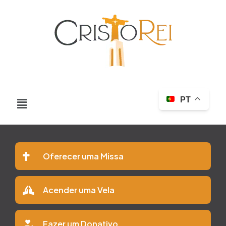
PT
Oferecer uma Missa
Acender uma Vela
Fazer um Donativo