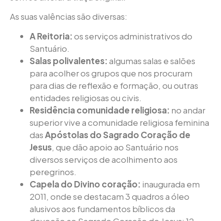
As suas valências são diversas:
A Reitoria:
os serviços administrativos do
Santuário.
Salas polivalentes:
algumas salas e salões
para acolher os grupos que nos procuram
para dias de reflexão e formação, ou outras
entidades religiosas ou civis.
Residência comunidade religiosa:
no andar
superior vive a comunidade religiosa feminina
das
Apóstolas do Sagrado Coração de
Jesus
, que dão apoio ao Santuário nos
diversos serviços de acolhimento aos
peregrinos.
Capela do Divino coração:
inaugurada em
2011, onde se destacam 3 quadros a óleo
alusivos aos fundamentos bíblicos da
devoção ao Sagrado Coração de Jesus; 12