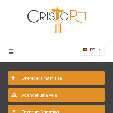
PT
Oferecer uma Missa
Acender uma Vela
Fazer um Donativo