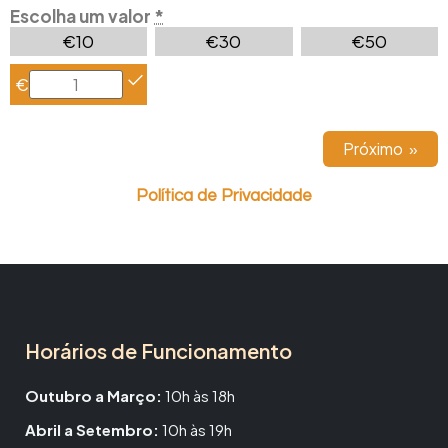
Escolha um valor
*
€
10
€
30
€
50
€
Próximo
»
Política de Privacidade
Horários de Funcionamento
Outubro a Março:
10h às 18h
Abril a Setembro:
10h às 19h