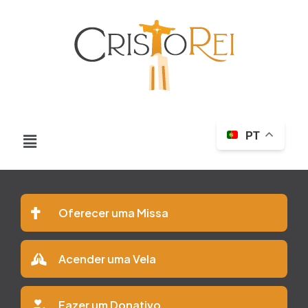
PT
Oferecer uma Missa
Acender uma Vela
Fazer um Donativo