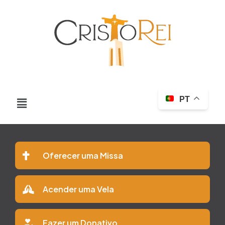
PT
Oferecer uma Missa
Acender uma Vela
Fazer um Donativo