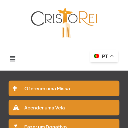
PT
Oferecer uma Missa
Acender uma Vela
Fazer um Donativo