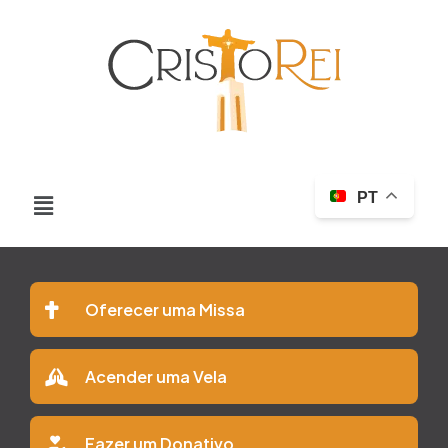
PT
Oferecer uma Missa
Acender uma Vela
Fazer um Donativo