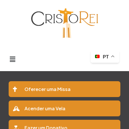
PT
Oferecer uma Missa
Acender uma Vela
Fazer um Donativo