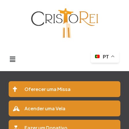
PT
Oferecer uma Missa
Acender uma Vela
Fazer um Donativo