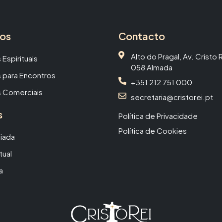
ços
Contacto
Alto do Pragal, Av. Cristo
 Espirituais
058 Almada
 para Encontros
+351 212 751 000
 Comerciais
secretaria@cristorei.pt
s
Política de Privacidade
Política de Cookies
uiada
tual
a