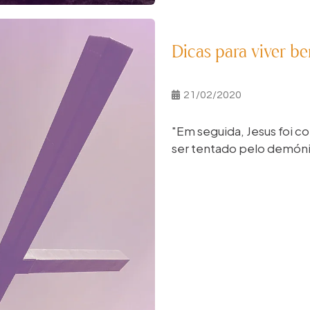
Dicas para viver 
21/02/2020
"Em seguida, Jesus foi c
ser tentado pelo demónio