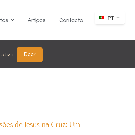
PT
itas
Artigos
Contacto
nativo
Doar
ssões de Jesus na Cruz: Um