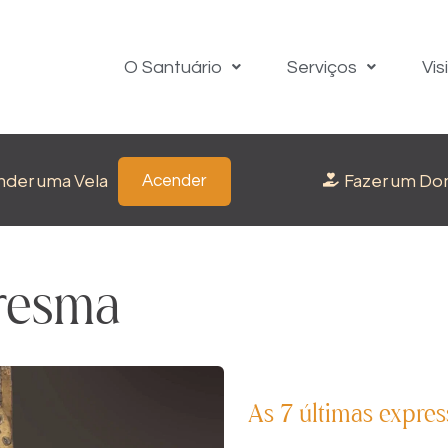
O Santuário
Serviços
Vis
nder uma Vela
Fazer um Do
Acender
resma
As 7 últimas expre