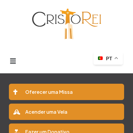
PT
Oferecer uma Missa
Acender uma Vela
Fazer um Donativo