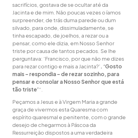
sacrifícios, gostava de se ocultar até da
Jacinta e de mim. Não poucas vezes o íamos
surpreender, de trás duma parede ou dum
silvado, para onde, dissimuladamente, se
tinha escapado, de joelhos, a rezar ou a
pensar, como ele dizia, em Nosso Senhor
triste por causa de tantos pecados. Se lhe
perguntava: ‘Francisco, por que não me dizes
para rezar contigo e mais a Jacinta?’
. ‘Gosto
mais – respondia – de rezar sozinho, para
pensar e consolar a Nosso Senhor que está
tão triste’
“.
Peçamos a Jesus e à Virgem Maria a grande
graça de vivermos esta Quaresma com
espírito quaresmal e penitente, com o grande
desejo de chegarmos à Páscoa da
Ressurreição dispostos a uma verdadeira