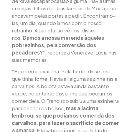
deixava escapar ocasião alguma. Havia umas
crianças, filhos de duas famílias da Moita, que
andavam pelas portas a pedir. Encontrámo-
las, um dia, quando íamos com o nosso
rebanho. A Jacinta, ao vê-los, disse-
nos:
Damos a nossa merenda àqueles
pobrezinhos, pela conversão dos
pecadores?
“, recorda a Venerável Lúcia nas
suas memórias.
“E correu a levar-lha. Pela tarde, disse-me
que tinha fome. Havia ali algumas azinheiras e
carvalhos. A bolota estava ainda bastante
verde, no entanto disse-lhe que podíamos
comer dela. O Francisco subiu a uma azinheira
para encher os bolsos,
mas a Jacinta
lembrou-se que podíamos comer da dos
carvalhos, para fazer o sacrifício de comer
a amarga
. E lá saboreámos, aquela tarde,