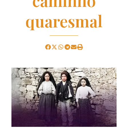
caminho
quaresmal