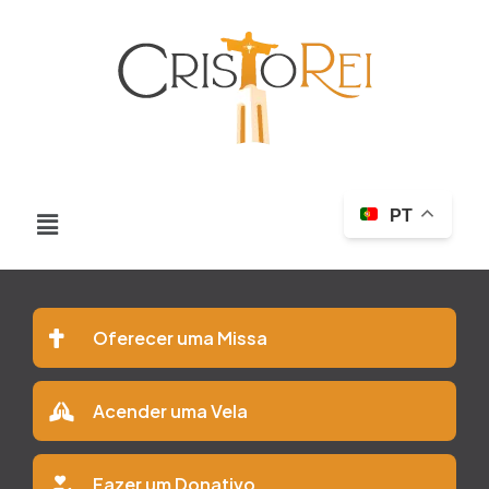
PT
Oferecer uma Missa
Acender uma Vela
Fazer um Donativo