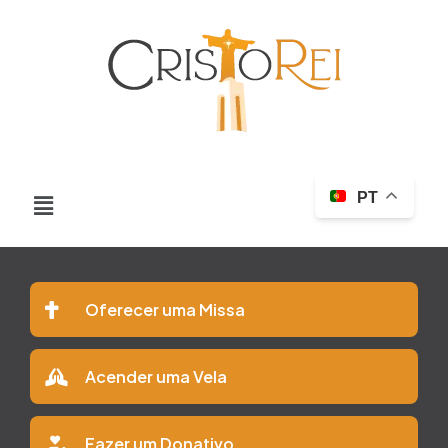
PT
Oferecer uma Missa
Acender uma Vela
Fazer um Donativo