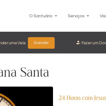
O Santuário
Serviços
Vis
nder uma Vela
Fazer um Do
Acender
ana Santa
24 Horas com Jesus