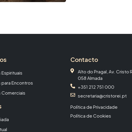
ços
Contacto
Alto do Pragal, Av. Cristo
 Espirituais
058 Almada
 para Encontros
+351 212 751 000
 Comerciais
secretaria@cristorei.pt
s
Política de Privacidade
Política de Cookies
uiada
tual