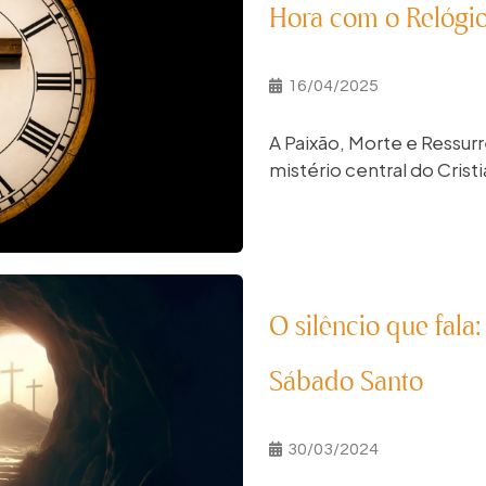
Hora com o Relógio
16/04/2025
A Paixão, Morte e Ressur
mistério central do Cristi
O silêncio que fala
Sábado Santo
30/03/2024