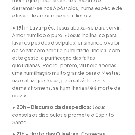
modo que parecia sair de si mesmo e
derramar-se nos Apóstolos, numa espécie de
efusão de amor misericordioso.»
• 19h – Lava-pés:
Jesus abaixa-se para servir.
Amor humilde e puro. «Jesus inclina-se para
lavar os pés dos discípulos, ensinando o valor
de servir com amor e humildade. Indica, com
este gesto, a purificação das faltas
quotidianas. Pedro, porém, viu nele apenas
uma humilhação muito grande para o Mestre;
não sabia que Jesus, para salvá-lo e aos
demais homens, se humilharia até à morte de
cruz.»
• 20h – Discurso da despedida:
Jesus
consola os discípulos e promete o Espírito
Santo.
• 21h – Horto das Oliveiras:
Começa a