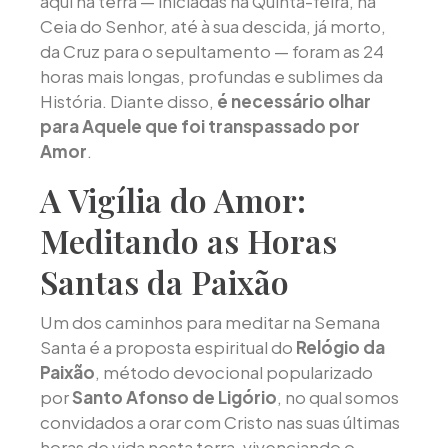
aqui na terra — iniciadas na Quinta-feira, na
Ceia do Senhor, até à sua descida, já morto,
da Cruz para o sepultamento — foram as 24
horas mais longas, profundas e sublimes da
História. Diante disso,
é necessário olhar
para Aquele que foi transpassado por
Amor
.
A Vigília do Amor:
Meditando as Horas
Santas da Paixão
Um dos caminhos para meditar na Semana
Santa é a proposta espiritual do
Relógio da
Paixão
, método devocional popularizado
por
Santo Afonso de Ligório
, no qual somos
convidados a orar com Cristo nas suas últimas
horas de vida nesta terra, vivenciando o