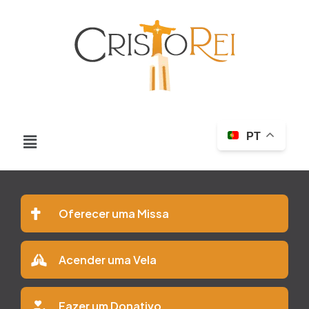
PT
Oferecer uma Missa
Acender uma Vela
Fazer um Donativo