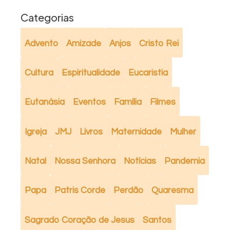
Categorias
Advento
Amizade
Anjos
Cristo Rei
Cultura
Espiritualidade
Eucaristia
Eutanásia
Eventos
Família
Filmes
Igreja
JMJ
Livros
Maternidade
Mulher
Natal
Nossa Senhora
Notícias
Pandemia
Papa
Patris Corde
Perdão
Quaresma
Sagrado Coração de Jesus
Santos