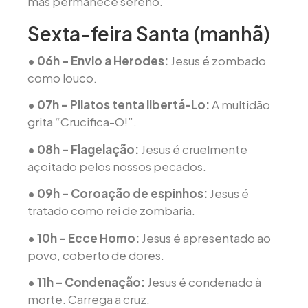
mas permanece sereno.
Sexta-feira Santa (manhã)
• 06h – Envio a Herodes:
Jesus é zombado
como louco.
• 07h – Pilatos tenta libertá-Lo:
A multidão
grita “Crucifica-O!”.
• 08h – Flagelação:
Jesus é cruelmente
açoitado pelos nossos pecados.
• 09h – Coroação de espinhos:
Jesus é
tratado como rei de zombaria.
• 10h – Ecce Homo:
Jesus é apresentado ao
povo, coberto de dores.
• 11h – Condenação:
Jesus é condenado à
morte. Carrega a cruz.