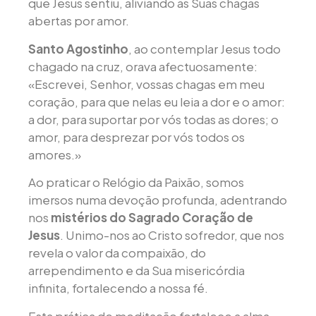
que Jesus sentiu, aliviando as Suas chagas
abertas por amor.
Santo Agostinho
, ao contemplar Jesus todo
chagado na cruz, orava afectuosamente:
«Escrevei, Senhor, vossas chagas em meu
coração, para que nelas eu leia a dor e o amor:
a dor, para suportar por vós todas as dores; o
amor, para desprezar por vós todos os
amores.»
Ao praticar o Relógio da Paixão, somos
imersos numa devoção profunda, adentrando
nos
mistérios do Sagrado Coração de
Jesus
. Unimo-nos ao Cristo sofredor, que nos
revela o valor da compaixão, do
arrependimento e da Sua misericórdia
infinita, fortalecendo a nossa fé.
Esta prática de meditação fortalece a alma