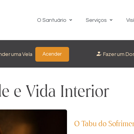
O Santuário
Serviços
Vis
nder uma Vela
Fazer um Do
Acender
e e Vida Interior
O Tabu do Sofrimen