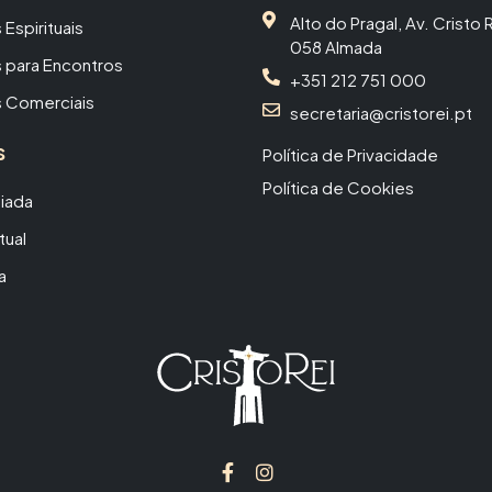
Alto do Pragal, Av. Cristo
 Espirituais
058 Almada
 para Encontros
+351 212 751 000
 Comerciais
secretaria@cristorei.pt
s
Política de Privacidade
Política de Cookies
uiada
tual
a