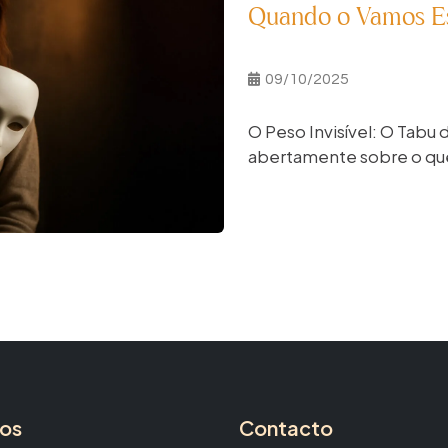
Quando o Vamos E
09/10/2025
O Peso Invisível: O Tabu
abertamente sobre o que
ços
Contacto