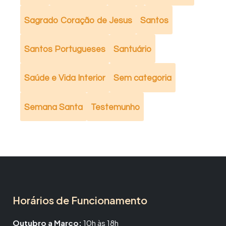
Sagrado Coração de Jesus
Santos
Santos Portugueses
Santuário
Saúde e Vida Interior
Sem categoria
Semana Santa
Testemunho
Horários de Funcionamento
Outubro a Março:
10h às 18h