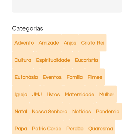
Categorias
Advento
Amizade
Anjos
Cristo Rei
Cultura
Espiritualidade
Eucaristia
Eutanásia
Eventos
Família
Filmes
Igreja
JMJ
Livros
Maternidade
Mulher
Natal
Nossa Senhora
Notícias
Pandemia
Papa
Patris Corde
Perdão
Quaresma