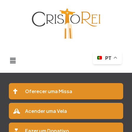
PT
Oferecer uma Missa
Acender uma Vela
Fazer um Donativo