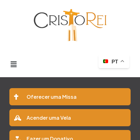
PT
Oferecer uma Missa
Acender uma Vela
Fazer um Donativo