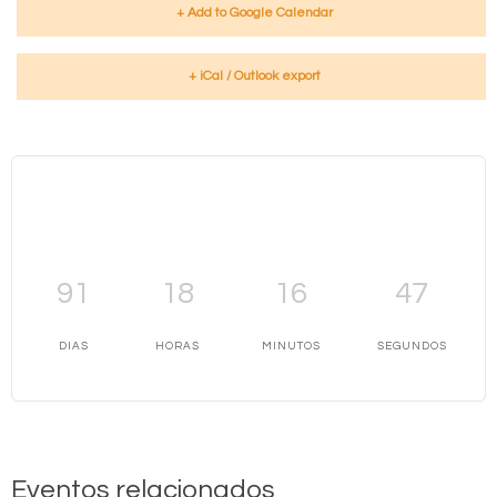
+ Add to Google Calendar
+ iCal / Outlook export
91
18
16
46
DIAS
HORAS
MINUTOS
SEGUNDOS
Eventos relacionados