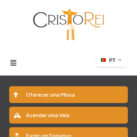
PT
Oferecer uma Missa
Acender uma Vela
Fazer um Donativo