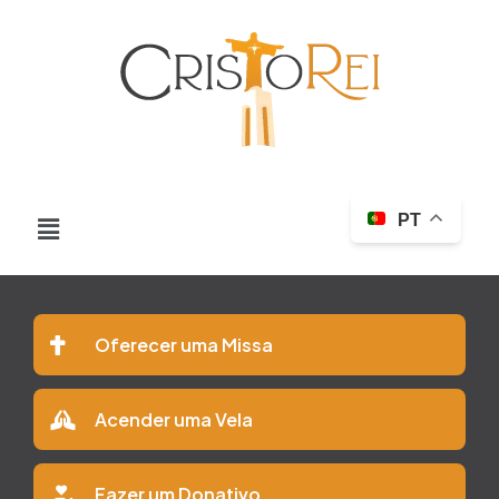
PT
Oferecer uma Missa
Acender uma Vela
Fazer um Donativo