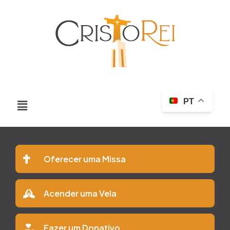
PT
Oferecer uma Missa
Acender uma Vela
Fazer um Donativo