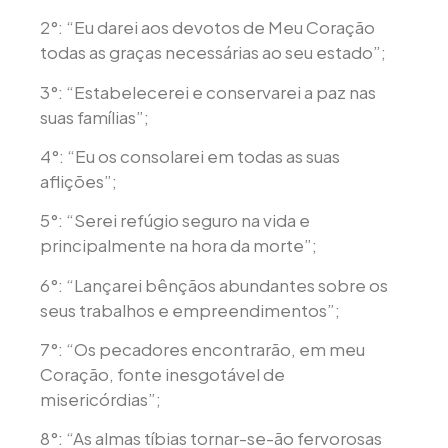
2°: “Eu darei aos devotos de Meu Coração
todas as graças necessárias ao seu estado”;
3°: “Estabelecerei e conservarei a paz nas
suas famílias”;
4°: “Eu os consolarei em todas as suas
aflições”;
5°: “Serei refúgio seguro na vida e
principalmente na hora da morte”;
6°: “Lançarei bênçãos abundantes sobre os
seus trabalhos e empreendimentos”;
7°: “Os pecadores encontrarão, em meu
Coração, fonte inesgotável de
misericórdias”;
8°: “As almas tíbias tornar-se-ão fervorosas