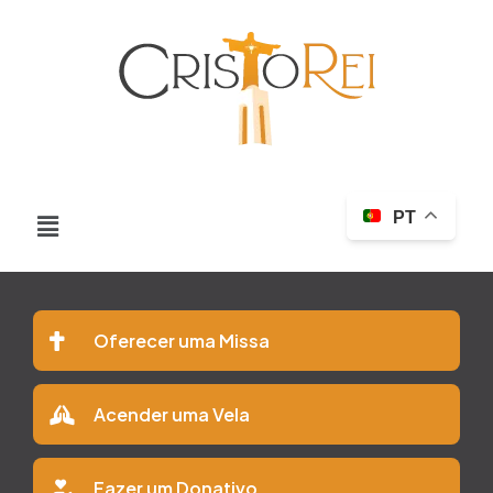
PT
Oferecer uma Missa
Acender uma Vela
Fazer um Donativo