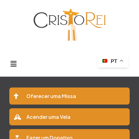
PT
Oferecer uma Missa
Acender uma Vela
Fazer um Donativo