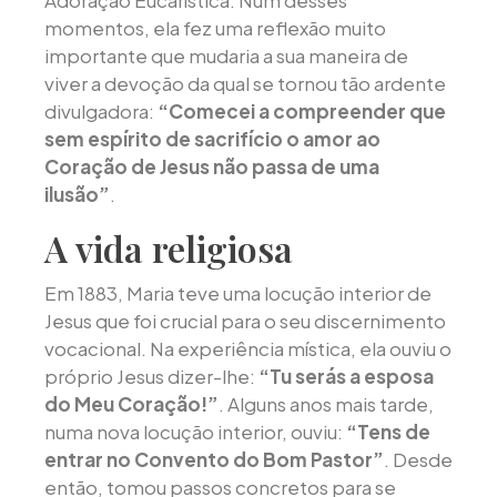
Adoração Eucarística. Num desses
momentos, ela fez uma reflexão muito
importante que mudaria a sua maneira de
viver a devoção da qual se tornou tão ardente
divulgadora:
“Comecei a compreender que
sem espírito de sacrifício o amor ao
Coração de Jesus não passa de uma
ilusão”
.
A vida religiosa
Em 1883, Maria teve uma locução interior de
Jesus que foi crucial para o seu discernimento
vocacional. Na experiência mística, ela ouviu o
próprio Jesus dizer-lhe:
“Tu serás a esposa
do Meu Coração!”
. Alguns anos mais tarde,
numa nova locução interior, ouviu:
“Tens de
entrar no Convento do Bom Pastor”
. Desde
então, tomou passos concretos para se