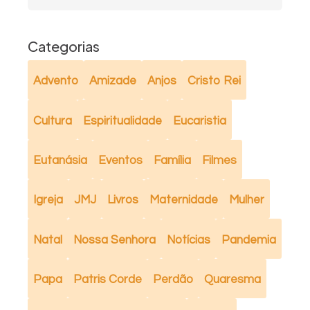
Categorias
Advento
Amizade
Anjos
Cristo Rei
Cultura
Espiritualidade
Eucaristia
Eutanásia
Eventos
Família
Filmes
Igreja
JMJ
Livros
Maternidade
Mulher
Natal
Nossa Senhora
Notícias
Pandemia
Papa
Patris Corde
Perdão
Quaresma