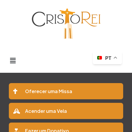
PT
Oferecer uma Missa
Acender uma Vela
Fazer um Donativo