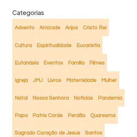
Categorias
Advento
Amizade
Anjos
Cristo Rei
Cultura
Espiritualidade
Eucaristia
Eutanásia
Eventos
Família
Filmes
Igreja
JMJ
Livros
Maternidade
Mulher
Natal
Nossa Senhora
Notícias
Pandemia
Papa
Patris Corde
Perdão
Quaresma
Sagrado Coração de Jesus
Santos