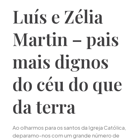
Luís e Zélia
Martin – pais
mais dignos
do céu do que
da terra
Ao olharmos para os santos da Igreja Católica,
deparamo-nos com um grande número de