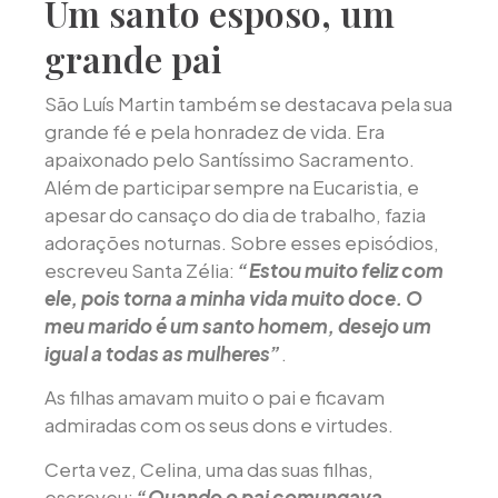
Um santo esposo, um
grande pai
São Luís Martin também se destacava pela sua
grande fé e pela honradez de vida. Era
apaixonado pelo Santíssimo Sacramento.
Além de participar sempre na Eucaristia, e
apesar do cansaço do dia de trabalho, fazia
adorações noturnas. Sobre esses episódios,
escreveu Santa Zélia:
“Estou muito feliz com
ele, pois torna a minha vida muito doce. O
meu marido é um santo homem, desejo um
igual a todas as mulheres”
.
As filhas amavam muito o pai e ficavam
admiradas com os seus dons e virtudes.
Certa vez, Celina, uma das suas filhas,
escreveu:
“Quando o pai comungava,