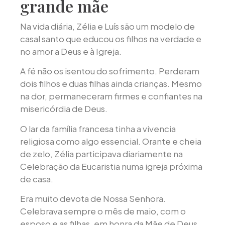
grande mãe
Na vida diária, Zélia e Luís são um modelo de
casal santo que educou os filhos na verdade e
no amor a Deus e à Igreja.
A fé não os isentou do sofrimento. Perderam
dois filhos e duas filhas ainda crianças. Mesmo
na dor, permaneceram firmes e confiantes na
misericórdia de Deus.
O lar da família francesa tinha a vivencia
religiosa como algo essencial. Orante e cheia
de zelo, Zélia participava diariamente na
Celebração da Eucaristia numa igreja próxima
de casa.
Era muito devota de Nossa Senhora.
Celebrava sempre o mês de maio, com o
esposo e as filhas, em honra da Mãe de Deus.