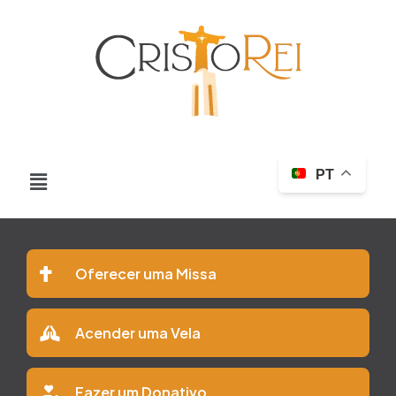
PT
Oferecer uma Missa
Acender uma Vela
Fazer um Donativo