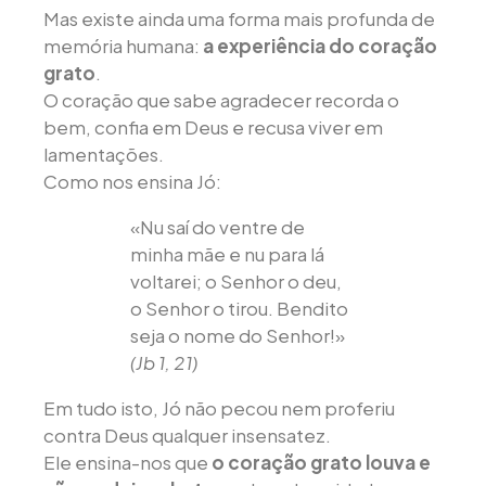
Mas existe ainda uma forma mais profunda de
memória humana:
a experiência do coração
grato
.
O coração que sabe agradecer recorda o
bem, confia em Deus e recusa viver em
lamentações.
Como nos ensina Jó:
«Nu saí do ventre de
minha mãe e nu para lá
voltarei; o Senhor o deu,
o Senhor o tirou. Bendito
seja o nome do Senhor!»
(Jb 1, 21)
Em tudo isto, Jó não pecou nem proferiu
contra Deus qualquer insensatez.
Ele ensina-nos que
o coração grato louva e