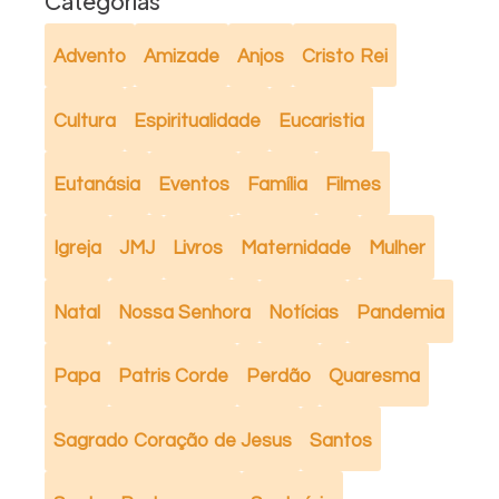
Categorias
Advento
Amizade
Anjos
Cristo Rei
Cultura
Espiritualidade
Eucaristia
Eutanásia
Eventos
Família
Filmes
Igreja
JMJ
Livros
Maternidade
Mulher
Natal
Nossa Senhora
Notícias
Pandemia
Papa
Patris Corde
Perdão
Quaresma
Sagrado Coração de Jesus
Santos