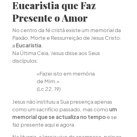
Eucaristia que Faz
Presente o Amor
No centro da fé cristã existe um memorial da
Paixão, Morte e Ressurreição de Jesus Cristo:
a
Eucaristia
.
Na Última Ceia, Jesus disse aos Seus
discípulos:
«Fazei isto em memória
de Mim.»
(Lc 22, 19)
Jesus não instituiu a Sua presença apenas
como um sacrifício passado, mas como
um
memorial que se actualiza no tempo
e se
faz presente aqui e agora.
Na liturgia, a Igreja vive da
anamnese
, palavra