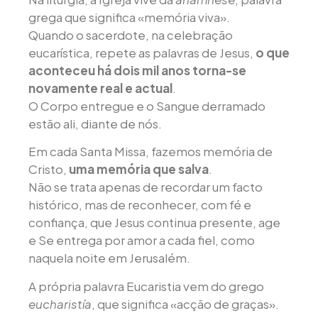
grega que significa «memória viva».
Quando o sacerdote, na celebração
eucarística, repete as palavras de Jesus,
o que
aconteceu há dois mil anos torna-se
novamente real e actual
.
O Corpo entregue e o Sangue derramado
estão ali, diante de nós.
Em cada Santa Missa, fazemos memória de
Cristo,
uma memória que salva
.
Não se trata apenas de recordar um facto
histórico, mas de reconhecer, com fé e
confiança, que Jesus continua presente, age
e Se entrega por amor a cada fiel, como
naquela noite em Jerusalém.
A própria palavra Eucaristia vem do grego
eucharistía
, que significa «acção de graças».