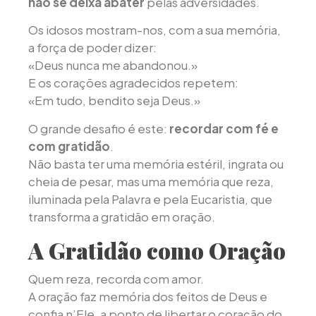
não se deixa abater
pelas adversidades.
Os idosos mostram-nos, com a sua memória,
a força de poder dizer:
«Deus nunca me abandonou.»
E os corações agradecidos repetem:
«Em tudo, bendito seja Deus.»
O grande desafio é este:
recordar com fé e
com gratidão
.
Não basta ter uma memória estéril, ingrata ou
cheia de pesar, mas uma memória que reza,
iluminada pela Palavra e pela Eucaristia, que
transforma a gratidão em oração.
A Gratidão como Oração
Quem reza, recorda com amor.
A oração faz memória dos feitos de Deus e
confia n’Ele, a ponto de libertar o coração do