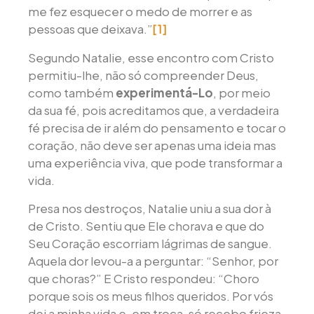
me fez esquecer o medo de morrer e as
pessoas que deixava.”
[1]
Segundo Natalie, esse encontro com Cristo
permitiu-lhe, não só compreender Deus,
como também
experimentá-Lo
, por meio
da sua fé, pois acreditamos que, a verdadeira
fé precisa de ir além do pensamento e tocar o
coração, não deve ser apenas uma ideia mas
uma experiência viva, que pode transformar a
vida.
Presa nos destroços, Natalie uniu a sua dor à
de Cristo. Sentiu que Ele chorava e que do
Seu Coração escorriam lágrimas de sangue.
Aquela dor levou-a a perguntar: “Senhor, por
que choras?” E Cristo respondeu: “Choro
porque sois os meus filhos queridos. Por vós
dei a minha vida e, em troca, só recebo frieza,