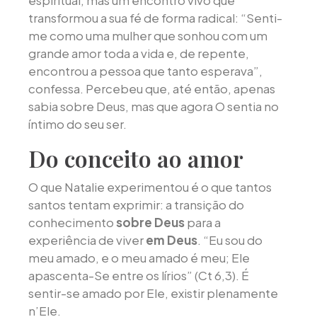
espiritual, mas um encontro vivo que
transformou a sua fé de forma radical: “Senti-
me como uma mulher que sonhou com um
grande amor toda a vida e, de repente,
encontrou a pessoa que tanto esperava”,
confessa. Percebeu que, até então, apenas
sabia sobre Deus, mas que agora O sentia no
íntimo do seu ser.
Do conceito ao amor
O que Natalie experimentou é o que tantos
santos tentam exprimir: a transição do
conhecimento
sobre Deus
para a
experiência de viver
em Deus
. “Eu sou do
meu amado, e o meu amado é meu; Ele
apascenta-Se entre os lírios” (Ct 6,3). É
sentir-se amado por Ele, existir plenamente
n’Ele.