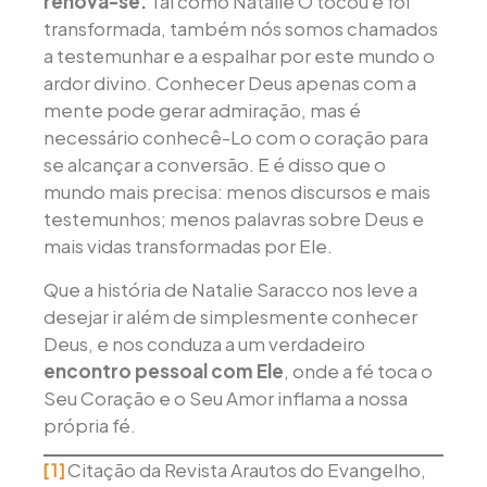
renova-se.
Tal como Natalie O tocou e foi
transformada, também nós somos chamados
a testemunhar e a espalhar por este mundo o
ardor divino. Conhecer Deus apenas com a
mente pode gerar admiração, mas é
necessário conhecê-Lo com o coração para
se alcançar a conversão. E é disso que o
mundo mais precisa: menos discursos e mais
testemunhos; menos palavras sobre Deus e
mais vidas transformadas por Ele.
Que a história de Natalie Saracco nos leve a
desejar ir além de simplesmente conhecer
Deus, e nos conduza a um verdadeiro
encontro pessoal com Ele
, onde a fé toca o
Seu Coração e o Seu Amor inflama a nossa
própria fé.
Citação da Revista Arautos do Evangelho,
[1]