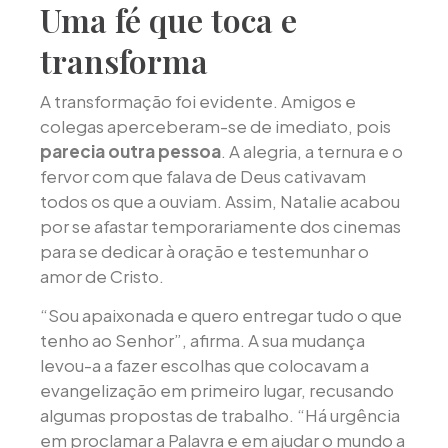
Uma fé que toca e
transforma
A transformação foi evidente. Amigos e
colegas aperceberam-se de imediato, pois
parecia outra pessoa
. A alegria, a ternura e o
fervor com que falava de Deus cativavam
todos os que a ouviam. Assim, Natalie acabou
por se afastar temporariamente dos cinemas
para se dedicar à oração e testemunhar o
amor de Cristo.
“Sou apaixonada e quero entregar tudo o que
tenho ao Senhor”, afirma. A sua mudança
levou-a a fazer escolhas que colocavam a
evangelização em primeiro lugar, recusando
algumas propostas de trabalho. “Há urgência
em proclamar a Palavra e em ajudar o mundo a