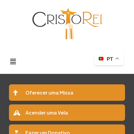
PT
Oferecer uma Missa
Acender uma Vela
Fazer um Donativo