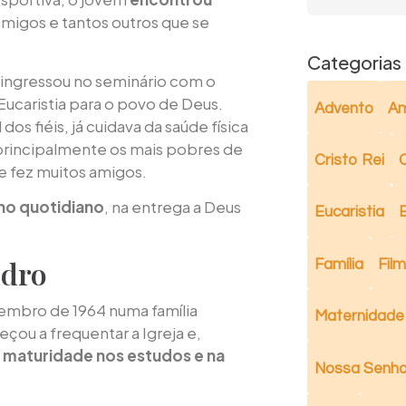
amigos e tantos outros que se
Categorias
ingressou no seminário com o
Eucaristia para o povo de Deus.
Advento
Am
os fiéis, já cuidava da saúde física
 principalmente os mais pobres de
Cristo Rei
C
e fez muitos amigos.
no quotidiano
, na entrega a Deus
Eucaristia
ndro
Família
Fil
embro de 1964 numa família
Maternidade
ou a frequentar a Igreja e,
 maturidade nos estudos e na
Nossa Senho