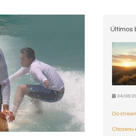
Últimos 
04/08/2
Do stream
Chosen» e