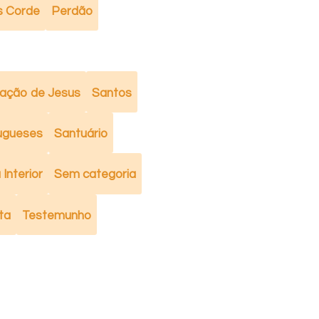
s Corde
Perdão
ação de Jesus
Santos
ugueses
Santuário
Interior
Sem categoria
ta
Testemunho