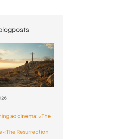
blogposts
026
ing ao cinema: «The
 «The Resurrection