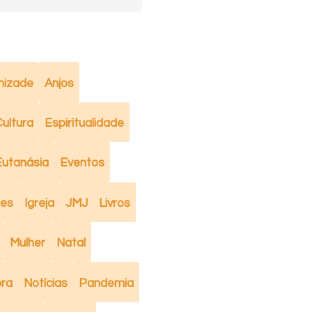
izade
Anjos
ultura
Espiritualidade
Eutanásia
Eventos
mes
Igreja
JMJ
Livros
Mulher
Natal
ra
Notícias
Pandemia