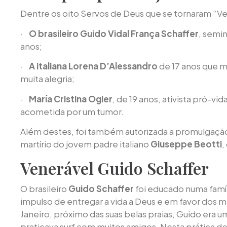
Dentre os oito Servos de Deus que se tornaram “V
·
O brasileiro Guido Vidal França Schaffer
, semin
anos;
·
A italiana Lorena D’Alessandro
de 17 anos que 
muita alegria;
·
María Cristina Ogier
, de 19 anos, ativista pró-vi
acometida por um tumor.
Além destes, foi também autorizada a promulgaçã
martírio do jovem padre italiano
Giuseppe Beotti
,
Venerável Guido Schaffer
O brasileiro
Guido Schaffer
foi educado numa famíl
impulso de entregar a vida a Deus e em favor dos m
Janeiro, próximo das suas belas praias, Guido era
praticava surf com muitos amigos. Nesta prática d