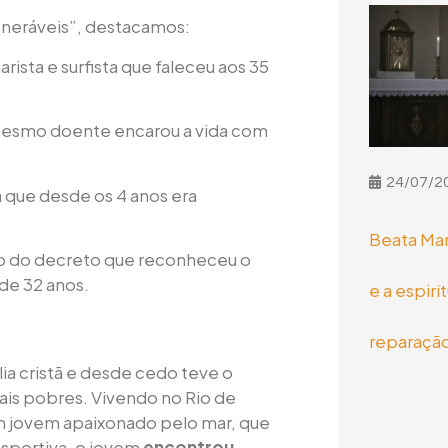
eneráveis”, destacamos:
arista e surfista que faleceu aos 35
mesmo doente encarou a vida com
24/07/2
da que desde os 4 anos era
Beata Mar
o do decreto que reconheceu o
 de 32 anos.
e a espiri
reparaçã
ia cristã e desde cedo teve o
ais pobres. Vivendo no Rio de
 um jovem apaixonado pelo mar, que
esportiva, o jovem
encontrou