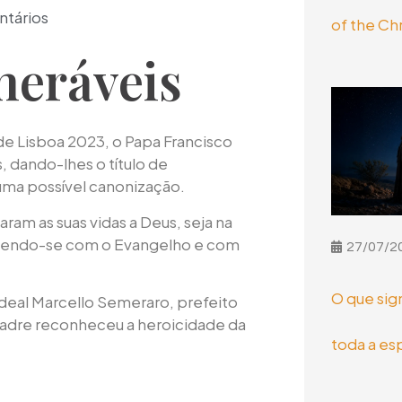
tários
of the Chr
neráveis
e Lisboa 2023, o Papa Francisco
, dando-lhes o título de
uma possível canonização.
am as suas vidas a Deus, seja na
metendo-se com o Evangelho e com
27/07/2
O que sig
rdeal Marcello Semeraro, prefeito
Padre reconheceu a heroicidade da
toda a es