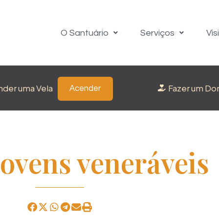
O Santuário
Serviços
Vis
nder uma Vela
Fazer um Do
Acender
jovens veneráveis