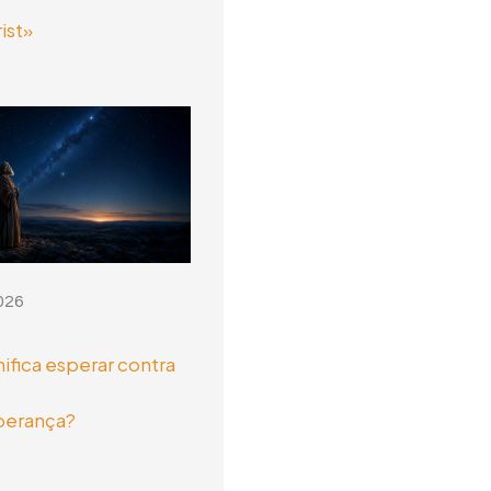
ist»
026
nifica esperar contra
perança?