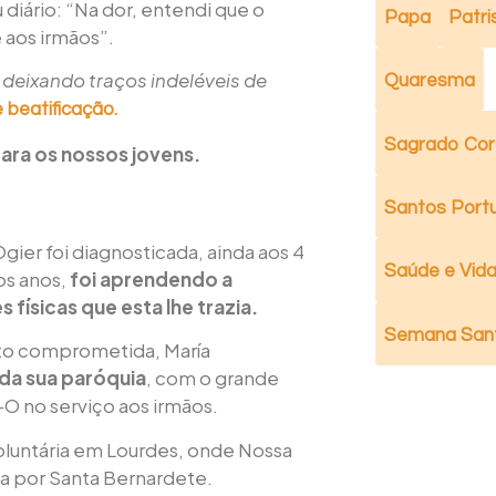
iário: “Na dor, entendi que o
Papa
Patri
 aos irmãos”.
deixando traços indeléveis de
Quaresma
 beatificação.
Sagrado Cor
para os nossos jovens.
Santos Port
Ogier foi diagnosticada, ainda aos 4
Saúde e Vida 
os anos,
foi aprendendo a
físicas que esta lhe trazia.
Semana San
ito comprometida, María
 da sua paróquia
, com o grande
O no serviço aos irmãos.
oluntária em Lourdes, onde Nossa
da por Santa Bernardete.