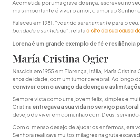
Acometida por uma grave doença, escreveu no seu d
mais importante é viver o amor, o amor ao Senhor e
Faleceu em 1981,
“voando serenamente para o céu, 
bondade e santidade”
, relata
o site da sua causa de
Lorena é um grande exemplo de fé e resiliência 
María Cristina Ogier
Nascida em 1955 em Florença, Itália, María Cristina 
anos de idade, com um tumor cerebral. Ao longo d
conviver com o avanço da doença e as limitações 
Sempre vista como uma jovem feliz, simples e mu
Cristina
entregava a sua vida no serviço pastoral
desejo de viver em comunhão com Deus, servindo-
Com o imenso desejo de ajudar os enfermos, era v
Senhora realizava muitos milagres na gruta escava