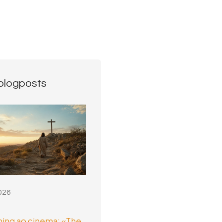
blogposts
026
ing ao cinema: «The