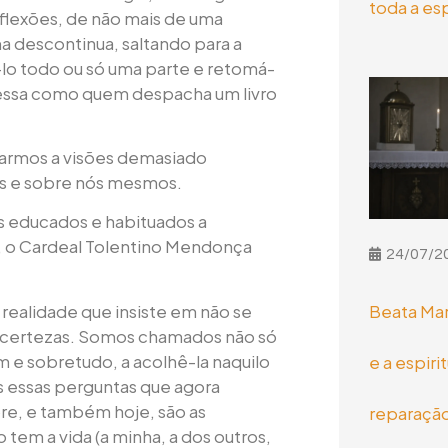
toda a es
eflexões, de não mais de uma
a descontinua, saltando para a
lo todo ou só uma parte e retomá-
ressa como quem despacha um livro
gnarmos a visões demasiado
os e sobre nós mesmos.
 educados e habituados a
, o Cardeal Tolentino Mendonça
24/07/2
 realidade que insiste em não se
Beata Mar
s certezas. Somos chamados não só
 e sobretudo, a acolhê-la naquilo
e a espiri
s essas perguntas que agora
e, e também hoje, são as
reparaçã
tem a vida (a minha, a dos outros,