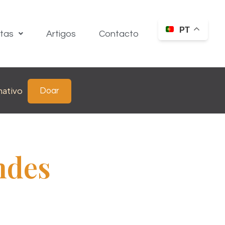
PT
itas
Artigos
Contacto
nativo
Doar
ndes