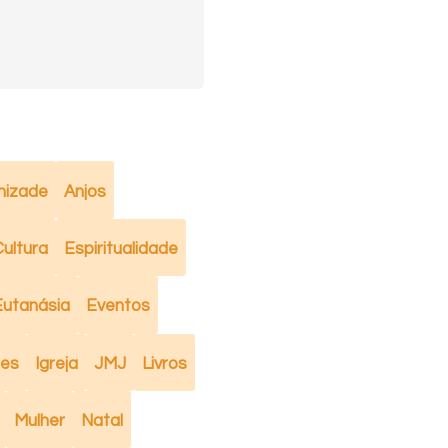
izade
Anjos
ultura
Espiritualidade
Eutanásia
Eventos
mes
Igreja
JMJ
Livros
Mulher
Natal