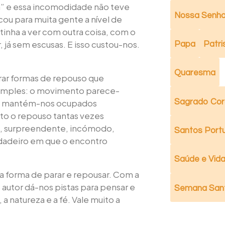
a” e essa incomodidade não teve
Nossa Senho
cou para muita gente a nível de
tinha a ver com outra coisa, com o
 já sem escusas. E isso custou-nos.
Papa
Patri
Quaresma
trar formas de repouso que
simples: o movimento parece-
Sagrado Cor
po, mantém-nos ocupados
to o repouso tantas vezes
, surpreendente, incómodo,
Santos Port
erdadeiro em que o encontro
Saúde e Vida 
ma forma de parar e repousar. Com a
 autor dá-nos pistas para pensar e
Semana San
 natureza e a fé. Vale muito a