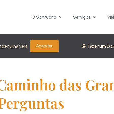
O Santuário
Serviços
Vis
nder uma Vela
Fazer um Do
Acender
Caminho das Gra
Perguntas