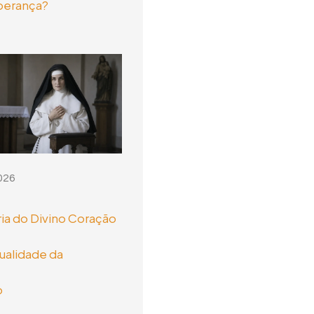
perança?
026
ia do Divino Coração
tualidade da
o