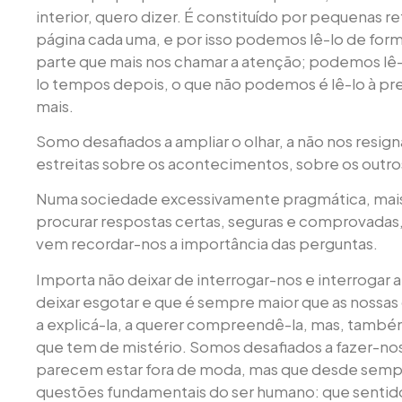
interior, quero dizer. É constituído por pequenas r
página cada uma, e por isso podemos lê-lo de form
parte que mais nos chamar a atenção; podemos lê-
lo tempos depois, o que não podemos é lê-lo à p
mais.
Somo desafiados a ampliar o olhar, a não nos resi
estreitas sobre os acontecimentos, sobre os outr
Numa sociedade excessivamente pragmática, mais
procurar respostas certas, seguras e comprovadas
vem recordar-nos a importância das perguntas.
Importa não deixar de interrogar-nos e interrogar a
deixar esgotar e que é sempre maior que as nossa
a explicá-la, a querer compreendê-la, mas, também
que tem de mistério. Somos desafiados a fazer-no
parecem estar fora de moda, mas que desde sempr
questões fundamentais do ser humano: que sentido 