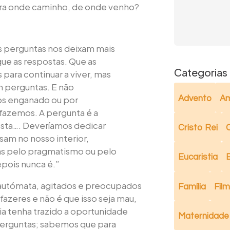
ara onde caminho, de onde venho?
perguntas nos deixam mais
que as respostas. Que as
Categorias
 para continuar a viver, mas
m perguntas. E não
Advento
Am
s enganado ou por
 fazemos. A pergunta é a
esta…. Deveríamos dedicar
Cristo Rei
C
sam no nosso interior,
as pelo pragmatismo ou pelo
Eucaristia
pois nunca é.”
a autómata, agitados e preocupados
Família
Fil
fazeres e não é que isso seja mau,
a tenha trazido a oportunidade
Maternidade
 perguntas; sabemos que para