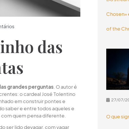
Chosen» e
tários
of the Chr
inho das
tas
as grandes perguntas
. O autor é
rentes: o cardeal José Tolentino
27/07/2
hado em construir pontes e
o saber e entre todos aqueles e
m com quem pensa diferente.
O que sig
o ser lido devagar, com vagar