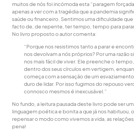
muitos de nós foi incómoda esta “paragem forçad
apenas a ver com a tragédia que a pandemia signifi
saúde ou financeiro. Sentimos uma dificuldade que 
facto de, de repente, ter tempo, tempo para parar,
No livro proposto o autor comenta:
“Porque nos resistimos tanto a parar e encon
nos devolvam a nós próprios? Por uma razão 
nos mais fácil de viver. Ele preenche o tem
dentro dos seus círculos em vertigem, enquan
começa com a sensação de um esvaziamento
duro de lidar. Por isso fugimos do repouso v
connosco mesmos é inexcusável.”
No fundo, a leitura pausada deste livro pode ser u
linguagem poética e bonita a que já nos habituou, o
repensar o modo como vivemos a vida, as relações, a
pena!