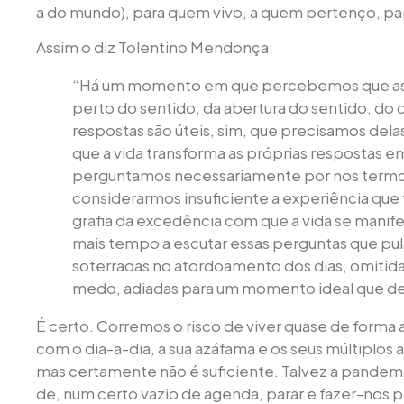
a do mundo), para quem vivo, a quem pertenço, p
Assim o diz Tolentino Mendonça:
“Há um momento em que percebemos que as 
perto do sentido, da abertura do sentido, do 
respostas são úteis, sim, que precisamos delas
que a vida transforma as próprias respostas e
perguntamos necessariamente por nos termo
considerarmos insuficiente a experiência que
grafia da excedência com que a vida se manif
mais tempo a escutar essas perguntas que pul
soterradas no atordoamento dos dias, omitid
medo, adiadas para um momento ideal que de
É certo. Corremos o risco de viver quase de form
com o dia-a-dia, a sua azáfama e os seus múltiplos a
mas certamente não é suficiente. Talvez a pandemi
de, num certo vazio de agenda, parar e fazer-nos