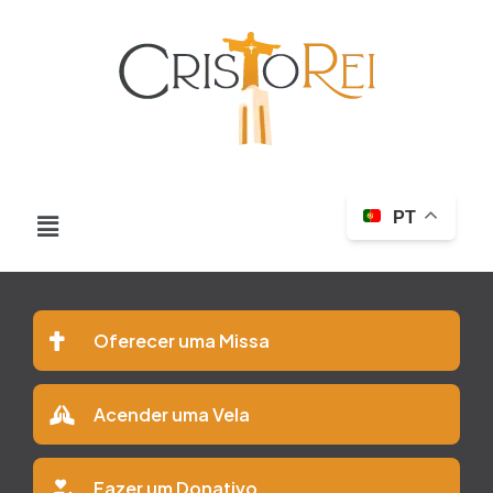
PT
Oferecer uma Missa
Acender uma Vela
Fazer um Donativo