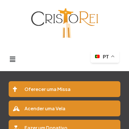
PT
Oferecer uma Missa
Acender uma Vela
Fazer um Donativo