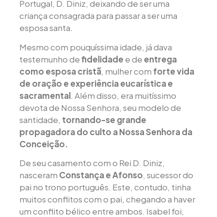
Portugal, D. Diniz, deixando de ser uma
criança consagrada para passar a ser uma
esposa santa.
Mesmo com pouquíssima idade, já dava
testemunho de
fidelidade
e de
entrega
como esposa cristã
, mulher com
forte vida
de oração e experiência eucarística e
sacramental
. Além disso, era muitíssimo
devota de Nossa Senhora, seu modelo de
santidade,
tornando-se grande
propagadora do culto a Nossa Senhora da
Conceição.
De seu casamento com o Rei D. Diniz,
nasceram
Constança e Afonso
, sucessor do
pai no trono português. Este, contudo, tinha
muitos conflitos com o pai, chegando a haver
um conflito bélico entre ambos. Isabel foi,