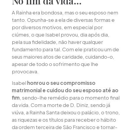
No fim da vida…
A Rainha era bondosa, mas o seu esposo nem
tanto. Opunha-se a ela de diversas formas e
por diversos motivos, em especial por
ciúmes, o que Isabel provou, dia após dia,
pela sua fidelidade, não haver qualquer
fundamento para tal. Com ele praticou um de
seus maiores atos de caridade, cuidando-o,
apesar de todo o sofrimento que lhe
provocava.
Isabel
honrou o seu compromisso
matrimonial e cuidou do seu esposo até ao
fim
, sendo-lhe remédio para o momento final
da vida. Com a morte de D. Diniz, sendo já
viúva, a Rainha Santa deixou o palácio, o trono,
as riquezas e os títulos para receber o hábito
da ordem terceira de São Francisco e tornar-