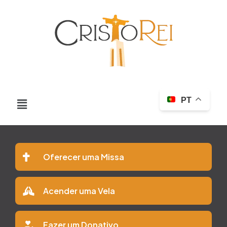
PT
Oferecer uma Missa
Acender uma Vela
Fazer um Donativo