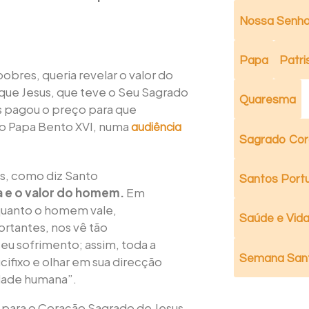
Nossa Senho
Papa
Patri
bres, queria revelar o valor do
 que Jesus, que teve o Seu Sagrado
Quaresma
s pagou o preço para que
 o Papa Bento XVI, numa
audiência
Sagrado Cor
s, como diz Santo
Santos Port
 e o valor do homem.
Em
uanto o homem vale,
Saúde e Vida 
rtantes, nos vê tão
eu sofrimento; assim, toda a
Semana San
ifixo e olhar em sua direcção
dade humana”.
para o Coração Sagrado de Jesus