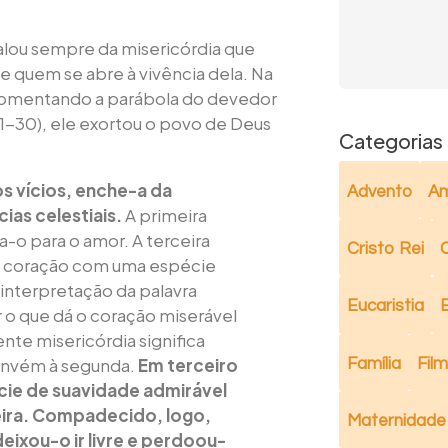
falou sempre da misericórdia que
de quem se abre à vivência dela. Na
comentando a parábola do devedor
1-30), ele exortou o povo de Deus
Categorias
os vícios, enche-a da
Advento
Am
ias celestiais.
A primeira
a-o para o amor. A terceira
Cristo Rei
C
o coração com uma espécie
e interpretação da palavra
Eucaristia
r o que dá o coração miserável
nte misericórdia significa
convém à segunda.
Em terceiro
Família
Fil
cie de suavidade admirável
eira. Compadecido, logo,
Maternidade
deixou-o ir livre e perdoou-