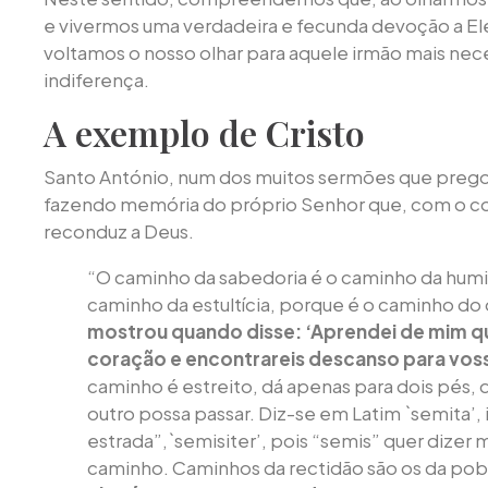
e vivermos uma verdadeira e fecunda devoção a 
voltamos o nosso olhar para aquele irmão mais nec
indiferença.
A exemplo de Cristo
Santo António, num dos muitos sermões que pregou
fazendo memória do próprio Senhor que, com o co
reconduz a Deus.
“O caminho da sabedoria é o caminho da humi
caminho da estultícia, porque é o caminho do
mostrou quando disse: ‘Aprendei de mim q
coração e encontrareis descanso para vos
caminho é estreito, dá apenas para dois pés,
outro possa passar. Diz-se em Latim `semita’, 
estrada”,`semisiter’, pois “semis” quer dizer m
caminho. Caminhos da rectidão são os da pob