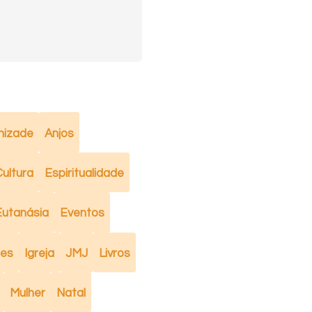
izade
Anjos
ultura
Espiritualidade
Eutanásia
Eventos
mes
Igreja
JMJ
Livros
Mulher
Natal