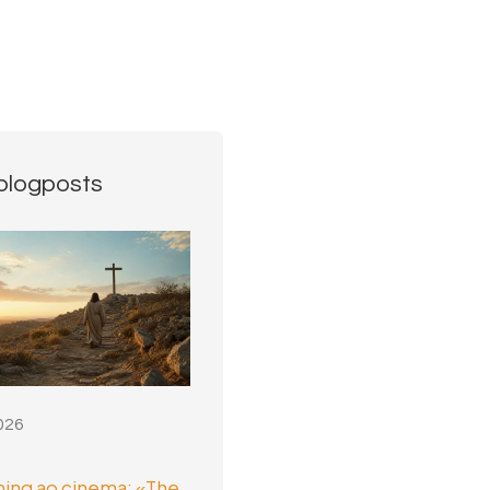
blogposts
026
ing ao cinema: «The