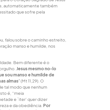
Ele, automaticamente também
essitado que sofre pela
, falou sobre o caminho estreito,
ração manso e humilde, nos
ldade. Bem diferente é o
 orgulho.
Jesus mesmo no-lo
ue sou manso e humilde de
sas almas’
(Mt 11,29). O
 de tal modo que nenhum
isto é, “meia
etade e `iter’ quer dizer
reza e da obediência.
Por