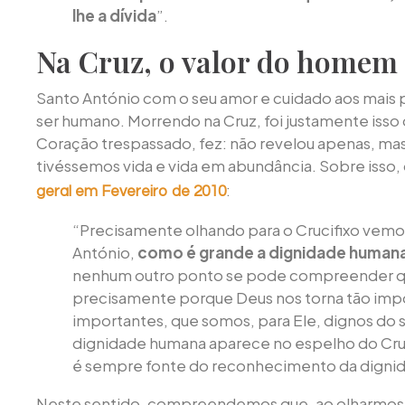
lhe a dívida
”.
Na Cruz, o valor do homem
Santo António com o seu amor e cuidado aos mais po
ser humano. Morrendo na Cruz, foi justamente isso
Coração trespassado, fez: não revelou apenas, ma
tivéssemos vida e vida em abundância. Sobre isso,
:
geral em Fevereiro de 2010
“Precisamente olhando para o Crucifixo vemo
António,
como é grande a dignidade humana
nenhum outro ponto se pode compreender q
precisamente porque Deus nos torna tão impo
importantes, que somos, para Ele, dignos do s
dignidade humana aparece no espelho do Cruc
é sempre fonte do reconhecimento da digni
Neste sentido, compreendemos que, ao olharmos 