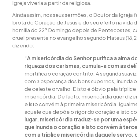
Igreja viveria a partir da religiosa.
Ainda assim, nos seus sermões, o Doutor da Igreja 
brota do Coração de Jesus e do seu efeito na vida 
homilia do 22º Domingo depois de Pentecostes, 
cruel presente no evangelho segundo Mateus (18,2
dizendo:
“
A misericórdia do Senhor purifica a alma d
riqueza dos carismas, cumula-a com as delíc
mortifica o coração contrito. A segunda suaviz
com a esperança dos bens supernos, inunda 
de celeste orvalho. E isto é óbvio pela tríplic
misericórdia. De facto, misericórdia quer dize
e isto convém à primeira misericórdia. Igualme
aquele que depõe o rigor do coração e isto 
lugar, misericórdia traduz-se por uma espé
que inunda o coração e isto convém à terc
com a tríplice misericórdia daquele servo, 