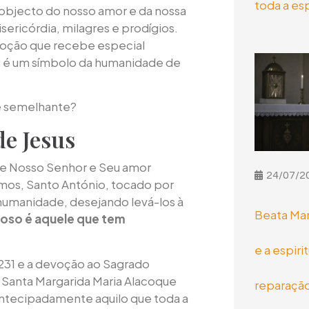
toda a es
objecto do nosso amor e da nossa
ericórdia, milagres e prodígios.
evoção que recebe especial
 é um símbolo da humanidade de
de semelhante?
de Jesus
de Nosso Senhor e Seu amor
24/07/2
amos, Santo António, tocado por
humanidade, desejando levá-los à
Beata Mar
ioso é aquele que tem
e a espiri
1231 e a devoção ao Sagrado
 Santa Margarida Maria Alacoque
reparaçã
antecipadamente aquilo que toda a