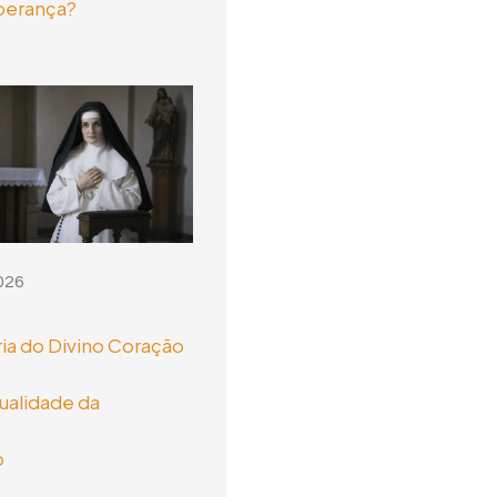
perança?
026
ia do Divino Coração
tualidade da
o