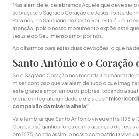
Mas além dele, celebramos Aquele que deve ser o 
adoração: o Sagrado Coração de Jesus, fonte de mis
Para nós, no Santuário do Cristo Rei, esta é uma d
atenção, pois o nosso monumento expõe este que
Jesus e do Seu imenso amor por nós.
Ao olharmos para estas duas devoções, o que há 
Santo António e o Coração 
Se o Sagrado Coração nos recorda a humanidade 
misericordioso que vai além de tudo o que imagin
este grande amor, amou os pobres, tocando a sua 
plena e integral dignidade e dizia que
“misericord
compaixão da miséria alheia”
.
Vale lembrar que Santo António viveu entre 1195 e 
Coração só ganhou força com a aparição de Jesus a
em 1675, sendo assim, o nosso compatriota viveu 