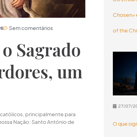
Chosen» e
Sem comentários
os
of the Chr
 o Sagrado
rdores, um
27/07/2
católicos, principalmente para
 nossa Nação: Santo António de
O que sig