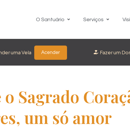
O Santuário
Serviços
Vis
nder uma Vela
Fazer um Do
Acender
e o Sagrado Coraç
es, um só amor