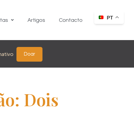
PT
itas
Artigos
Contacto
nativo
Doar
ão: Dois