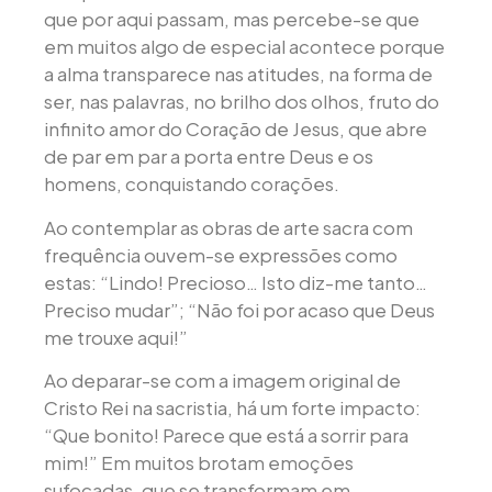
que por aqui passam, mas percebe-se que
em muitos algo de especial acontece porque
a alma transparece nas atitudes, na forma de
ser, nas palavras, no brilho dos olhos, fruto do
infinito amor do Coração de Jesus, que abre
de par em par a porta entre Deus e os
homens, conquistando corações.
Ao contemplar as obras de arte sacra com
frequência ouvem-se expressões como
estas: “Lindo! Precioso… Isto diz-me tanto…
Preciso mudar”; “Não foi por acaso que Deus
me trouxe aqui!”
Ao deparar-se com a imagem original de
Cristo Rei na sacristia, há um forte impacto:
“Que bonito! Parece que está a sorrir para
mim!” Em muitos brotam emoções
sufocadas, que se transformam em