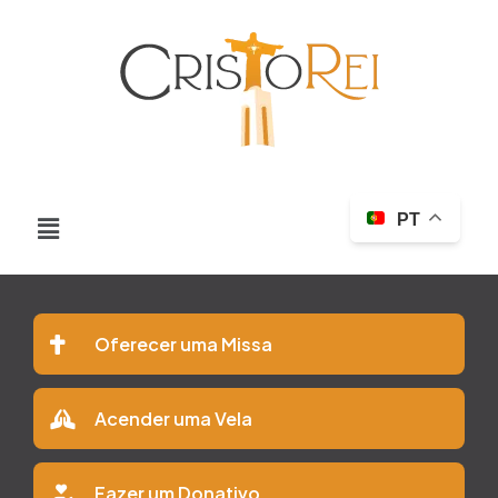
PT
Oferecer uma Missa
Acender uma Vela
Fazer um Donativo