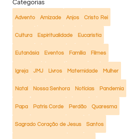
Categorias
Advento
Amizade
Anjos
Cristo Rei
Cultura
Espiritualidade
Eucaristia
Eutanásia
Eventos
Família
Filmes
Igreja
JMJ
Livros
Maternidade
Mulher
Natal
Nossa Senhora
Notícias
Pandemia
Papa
Patris Corde
Perdão
Quaresma
Sagrado Coração de Jesus
Santos