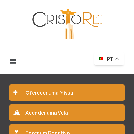
PT
Oferecer uma Missa
Acender uma Vela
Fazer um Donativo