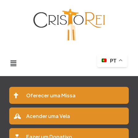
PT
Oferecer uma Missa
Acender uma Vela
Fazer um Donativo