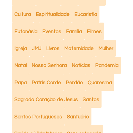
Cultura
Espiritualidade
Eucaristia
Eutanásia
Eventos
Família
Filmes
Igreja
JMJ
Livros
Maternidade
Mulher
Natal
Nossa Senhora
Notícias
Pandemia
Papa
Patris Corde
Perdão
Quaresma
Sagrado Coração de Jesus
Santos
Santos Portugueses
Santuário