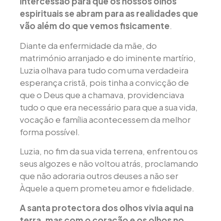
intercessão para que os nossos olhos
espirituais se abram para as realidades que
vão além do que vemos fisicamente
.
Diante da enfermidade da mãe, do
matrimónio arranjado e do iminente martírio,
Luzia olhava para tudo com uma verdadeira
esperança cristã, pois tinha a convicção de
que o Deus que a chamava, providenciava
tudo o que era necessário para que a sua vida,
vocação e família acontecessem da melhor
forma possível.
Luzia, no fim da sua vida terrena, enfrentou os
seus algozes e não voltou atrás, proclamando
que não adoraria outros deuses a não ser
Àquele a quem prometeu amor e fidelidade.
A santa protectora dos olhos vivia aqui na
terra, mas com o coração e os olhos no