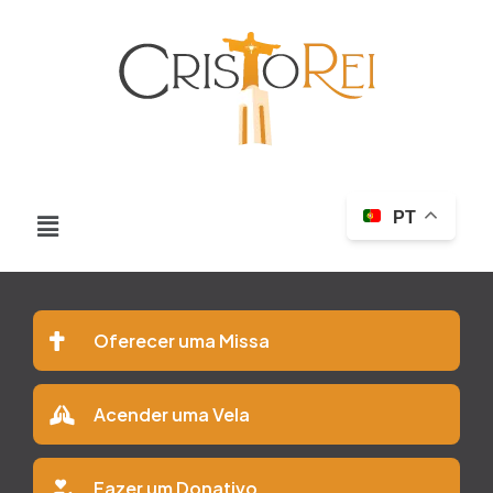
PT
Oferecer uma Missa
Acender uma Vela
Fazer um Donativo