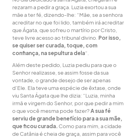
rezaram a pedir a graça. Luzia exortou a sua
mãe a ter fé, dizendo-lhe: “Mãe, se a senhora
acreditar no que foi lido, também irá acreditar
que Ágata, que sofreu o martírio por Cristo,
teve livre acesso ao tribunal divino.
Por isso,
se quiser ser curada, toque, com
confiança, na sepultura dela
“.
Além deste pedido, Luzia pediu para que o
Senhor realizasse, se assim fosse da sua
vontade, o grande desejo de ser apenas
d’Ele. Ela teve uma espécie de êxtase, onde
viu Santa Ágata que lhe dizia: “Luzia, minha
irmã e virgem do Senhor, por que pedir a mim
o que você mesma pode fazer?
A sua fé
serviu de grande benefício para a sua mãe,
que ficou curada.
Como para mim, a cidade
de Catânia é cheia de graça, assim para você