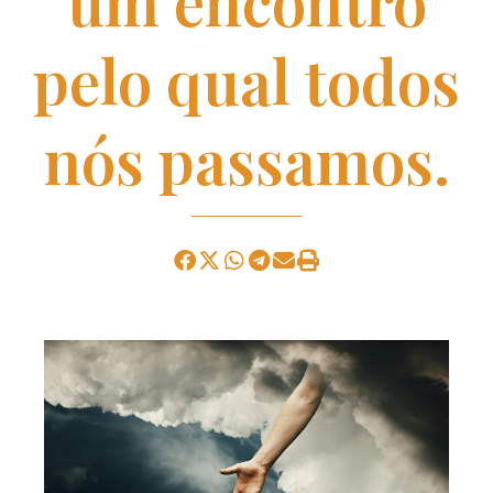
um encontro
pelo qual todos
nós passamos.