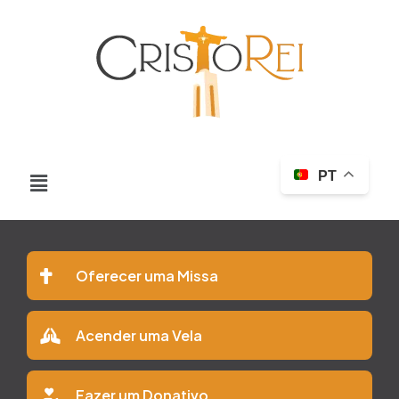
PT
Oferecer uma Missa
Acender uma Vela
Fazer um Donativo