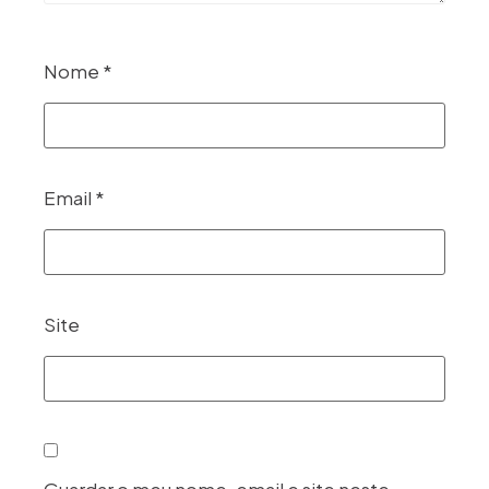
Nome
*
Email
*
Site
Guardar o meu nome, email e site neste