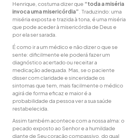
Henrique, costuma dizer que
“toda a miséria
invoca uma misericórdia”
. Traduzindo: uma
miséria exposta e trazida à tona, é uma miséria
que pode aceder à misericórdia de Deus e
por ela ser sarada.
É como ir a um médico e não dizer o que se
sente: dificilmente ele poderá fazer um
diagnóstico acertado ou receitar a
medicação adequada. Mas, se o paciente
disser com claridade e sinceridade os
sintomas que tem, mais facilmente o médico
agirá de forma eficaz e maior é a
probabilidade da pessoa ver a sua saúde
restabelecida.
Assim também acontece com a nossa alma: o
pecado exposto ao Senhor e a humildade
diante de Seu coração compassivo, do qual