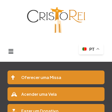
PT
Oferecer uma Missa
Acender uma Vela
Fazer um Donativo