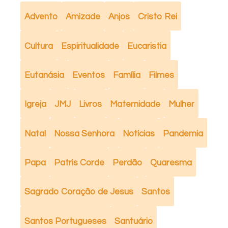
Advento
Amizade
Anjos
Cristo Rei
Cultura
Espiritualidade
Eucaristia
Eutanásia
Eventos
Família
Filmes
Igreja
JMJ
Livros
Maternidade
Mulher
Natal
Nossa Senhora
Notícias
Pandemia
Papa
Patris Corde
Perdão
Quaresma
Sagrado Coração de Jesus
Santos
Santos Portugueses
Santuário