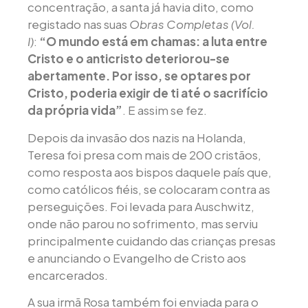
concentração, a santa já havia dito, como
registado nas suas
Obras Completas (Vol.
I)
:
“O mundo está em chamas: a luta entre
Cristo e o anticristo deteriorou-se
abertamente. Por isso, se optares por
Cristo, poderia exigir de ti até o sacrifício
da própria vida”
. E assim se fez.
Depois da invasão dos nazis na Holanda,
Teresa foi presa com mais de 200 cristãos,
como resposta aos bispos daquele país que,
como católicos fiéis, se colocaram contra as
perseguições. Foi levada para Auschwitz,
onde não parou no sofrimento, mas serviu
principalmente cuidando das crianças presas
e anunciando o Evangelho de Cristo aos
encarcerados.
A sua irmã Rosa também foi enviada para o