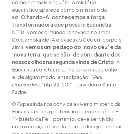
como em mais ninguém, o mistério
eucarístico aparece como o mistério da
luz.
Olhando-A, conhecemos a força
transformadora que possui a Eucaristia
.
N’Ela, vemos o mundo renovado no amor.
Contemplando-A elevada ao Céu em corpo e
alma,
vemos um pedaço do ‘novo céu’ e da
‘nova terra’ que se hão-de abrir diante dos
nossos olhos na segunda vinda de Cristo
. A
Eucaristia constitui aqui na terra o seu penhor
e, de algum modo, antecipação:
‘Veni,
Domine Iesu’
(Ap 22, 20)”, convidou o Santo
Padre.
O Papa ainda nos convida a viver o mistério da
Eucaristia sem a pretensão de entendê-lo. É
“Mistério da Fé”, portanto, deve ser vivido
com o coração focado, com o desejo de amar
mais, adorar mais, promover mais.