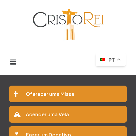
PT
Oferecer uma Missa
Acender uma Vela
Fazer um Donativo