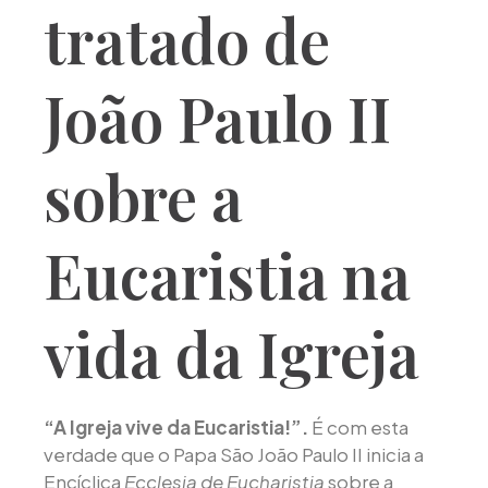
tratado de
João Paulo II
sobre a
Eucaristia na
vida da Igreja
“A Igreja vive da Eucaristia!”.
É com esta
verdade que o Papa São João Paulo II inicia a
Encíclica
Ecclesia de Eucharistia
sobre a