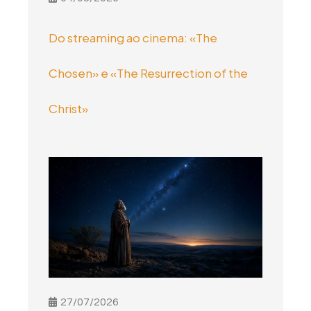
Do streaming ao cinema: «The
Chosen» e «The Resurrection of the
Christ»
27/07/2026