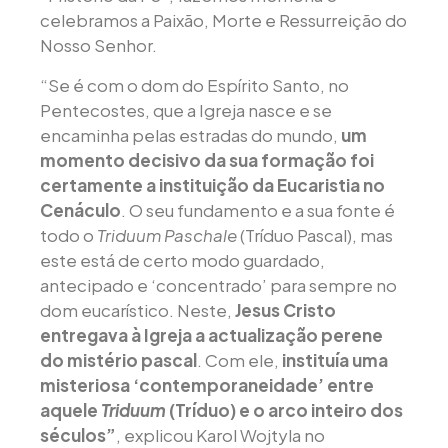
celebramos a Paixão, Morte e Ressurreição do
Nosso Senhor.
“Se é com o dom do Espírito Santo, no
Pentecostes, que a Igreja nasce e se
encaminha pelas estradas do mundo,
um
momento decisivo da sua formação foi
certamente a instituição da Eucaristia no
Cenáculo
. O seu fundamento e a sua fonte é
todo o
Triduum Paschale
(Tríduo Pascal), mas
este está de certo modo guardado,
antecipado e ‘concentrado’ para sempre no
dom eucarístico. Neste,
Jesus Cristo
entregava à Igreja a actualização perene
do mistério pascal
. Com ele,
instituía uma
misteriosa ‘contemporaneidade’ entre
aquele
Triduum
(Tríduo) e o arco inteiro dos
séculos”
, explicou Karol Wojtyla no