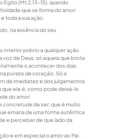
 o Egito (Mt 2,13-15), quando
atividade que se forma do amor
e toda a sua ação.
udo, na essência do seu
o interior
prévio a qualquer ação.
 a voz de Deus; só aquela que brota
eiramente o acontecer dos dias;
uma
pureza de coração
. Só a
lém da imediatez e dos julgamentos
 que ele é; como pode deixá-lo
dade do amor;
de
concretude
de ser, que é muito
e que emana de uma
forma autêntica
de e perceber de que lado da
ação
e em especial o amor ao Pai.