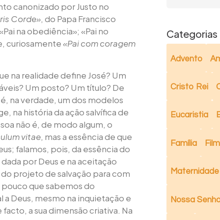
anto canonizado por Justo no
ris Corde»
, do Papa Francisco
«Pai na obediência»; «Pai no
Categorias
 e, curiosamente
«Pai com coragem
Advento
Am
ue na realidade define José? Um
áveis? Um posto? Um título? De
Cristo Rei
C
sé é, na verdade, um dos modelos
, na história da ação salvífica de
Eucaristia
soa não é, de modo algum, o
culum vitae
, mas a essência de que
Família
Fil
eus; falamos, pois, da essência do
 dada por Deus e na aceitação
Maternidade
o do projeto de salvação para com
 do pouco que sabemos do
al a Deus, mesmo na inquietação e
Nossa Senho
facto, a sua dimensão criativa. Na