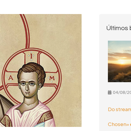
Últimos 
04/08/2
Do stream
Chosen» e