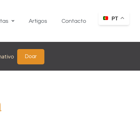
PT
itas
Artigos
Contacto
nativo
Doar
a