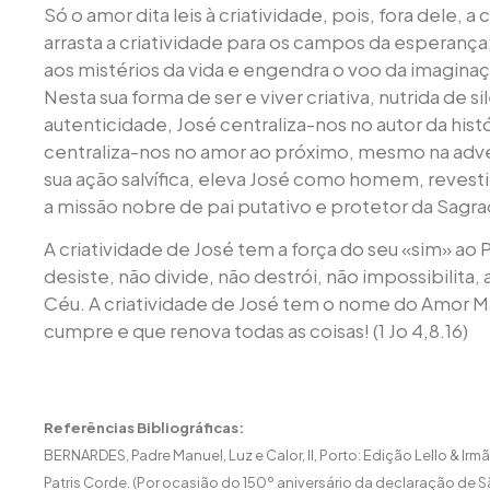
Só o amor dita leis à criatividade, pois, fora dele, a 
arrasta a criatividade para os campos da esperança;
aos mistérios da vida e engendra o voo da imagina
Nesta sua forma de ser e viver criativa, nutrida de s
autenticidade, José centraliza-nos no autor da histór
centraliza-nos no amor ao próximo, mesmo na adver
sua ação salvífica, eleva José como homem, revest
a missão nobre de pai putativo e protetor da Sagrad
A criatividade de José tem a força do seu «sim» ao P
desiste, não divide, não destrói, não impossibilita,
Céu. A criatividade de José tem o nome do Amor M
cumpre e que renova todas as coisas! (1 Jo 4,8.16)
Referências Bibliográficas:
BERNARDES, Padre Manuel, Luz e Calor, II, Porto: Edição Lello & Ir
Patris Corde. (Por ocasião do 150º aniversário da declaração de S