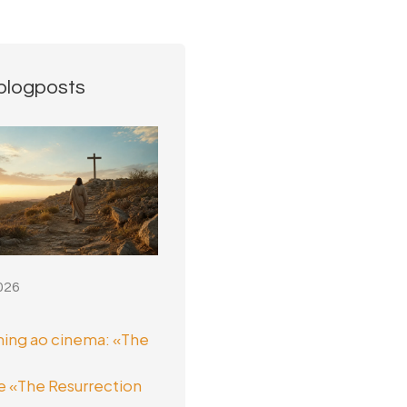
blogposts
026
ing ao cinema: «The
 «The Resurrection