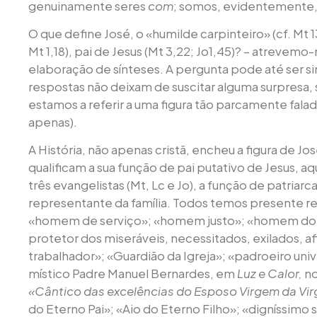
genuinamente seres
com
; somos, evidentemente, 
O que define José, o «humilde carpinteiro» (cf. Mt 
Mt 1,18), pai de Jesus (Mt 3,22; Jo1,45)? – atrevemo
elaboração de sínteses. A pergunta pode até ser si
respostas não deixam de suscitar alguma surpresa,
estamos a referir a uma figura tão parcamente fala
apenas).
A História, não apenas cristã, encheu a figura de J
qualificam a sua função de pai putativo de Jesus, 
três evangelistas (Mt, Lc e Jo), a função de patriarc
representante da família. Todos temos presente re
«homem de serviço»; «homem justo»; «homem do 
protetor dos miseráveis, necessitados, exilados,
trabalhador»; «Guardião da Igreja»; «padroeiro unive
místico Padre Manuel Bernardes, em
Luz e Calor,
n
«Cântico das excelências do Esposo Virgem da Vi
do Eterno Pai»; «Aio do Eterno Filho»; «digníssimo 