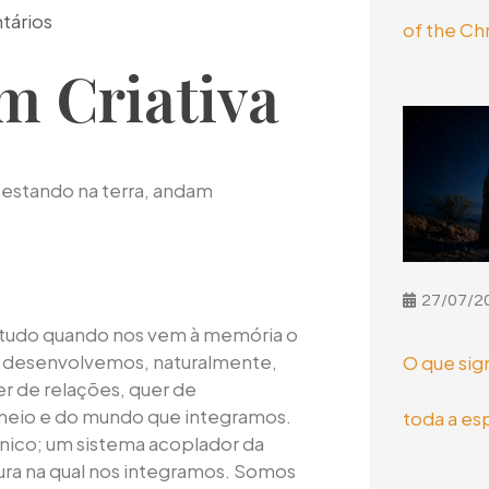
ários
of the Chr
m Criativa
 estando na terra, andam
27/07/2
retudo quando nos vem à memória o
 desenvolvemos, naturalmente,
O que sig
er de relações, quer de
meio e do mundo que integramos.
toda a es
 único; um sistema acoplador da
tura na qual nos integramos. Somos