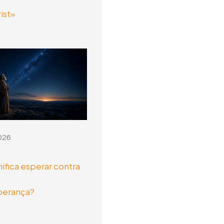
ist»
026
nifica esperar contra
perança?