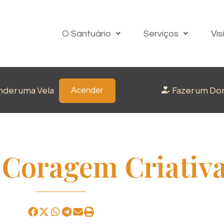
O Santuário
Serviços
Vis
nder uma Vela
Fazer um Do
Acender
 Coragem Criativ