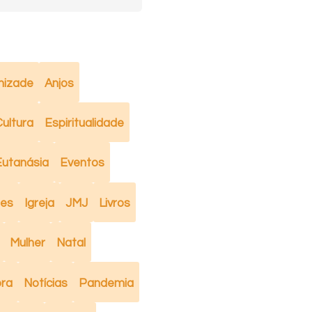
izade
Anjos
ultura
Espiritualidade
Eutanásia
Eventos
mes
Igreja
JMJ
Livros
Mulher
Natal
ra
Notícias
Pandemia