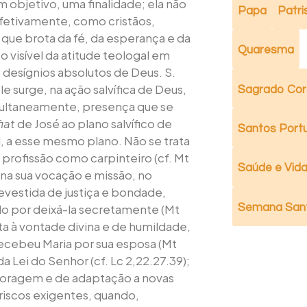
 objetivo, uma finalidade; ela não
Papa
Patri
fetivamente, como cristãos,
 que brota da fé, da esperança e da
Quaresma
to visível da atitude teologal em
desígnios absolutos de Deus. S.
e surge, na ação salvífica de Deus,
Sagrado Cor
ultaneamente, presença que se
fiat
de José ao plano salvífico de
Santos Port
el, a esse mesmo plano. Não se trata
 profissão como carpinteiro (cf. Mt
Saúde e Vida 
 na sua vocação e missão, no
revestida de justiça e bondade,
Semana San
do por deixá-la secretamente (Mt
ta à vontade divina e de humildade,
recebeu Maria por sua esposa (Mt
 Lei do Senhor (cf. Lc 2,22.27.39);
 coragem e de adaptação a novas
riscos exigentes, quando,