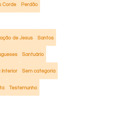
s Corde
Perdão
ação de Jesus
Santos
ugueses
Santuário
Interior
Sem categoria
ta
Testemunho