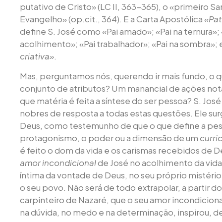
putativo de Cristo» (LC II, 363-365), o «primeiro S
Evangelho» (op.cit., 364). E a Carta Apostólica
«Pat
define S. José como «Pai amado»; «Pai na ternura»; 
acolhimento»; «Pai trabalhador»; «Pai na sombra»;
criativa»
.
Mas, perguntamos nós, querendo ir mais fundo, o q
conjunto de atributos? Um manancial de ações not
que matéria é feita a síntese do ser pessoa? S. Jo
nobres de resposta a todas estas questões. Ele surge
Deus, como testemunho de que o que define a pes
protagonismo, o poder ou a dimensão de um
curri
é feito o dom da vida e os carismas recebidos de D
amor incondicional
de José no acolhimento da vida
íntima da vontade de Deus, no seu próprio mistéri
o seu povo. Não será de todo extrapolar, a partir
carpinteiro de Nazaré, que o seu amor incondicion
na dúvida, no medo e na determinação, inspirou, de 