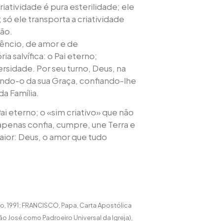
criatividade é pura esterilidade; ele
 só ele transporta a criatividade
ção.
ilêncio, de amor e de
ia salvífica: o Pai eterno;
sidade. Por seu turno, Deus, na
indo-o da sua Graça, confiando-lhe
a Família.
ai eterno; o «sim criativo» que não
 apenas confia, cumpre, une Terra e
aior: Deus, o amor que tudo
mão, 1991; FRANCISCO, Papa, Carta Apostólica
ão José como Padroeiro Universal da Igreja),