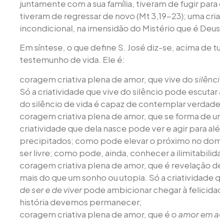
juntamente com a sua família, tiveram de fugir para
tiveram de regressar de novo (Mt 3,19-23); uma cri
incondicional, na imensidão do Mistério que é Deus 
Em síntese, o que define S. José diz-se, acima de t
testemunho de vida. Ele é:
coragem criativa plena de amor, que vive do
silênci
Só a criatividade que vive do silêncio pode escutar
do silêncio de vida é capaz de contemplar verdad
coragem criativa plena de amor, que se forma de 
criatividade que dela nasce pode ver e agir para a
precipitados; como pode elevar o próximo no dom
ser livre; como pode, ainda, conhecer a ilimitabili
coragem criativa plena de amor, que é revelação 
mais do que um sonho ou utopia. Só a criatividad
de ser e de viver
pode ambicionar chegar à felicida
história devemos permanecer;
coragem criativa plena de amor, que é o
amor em 