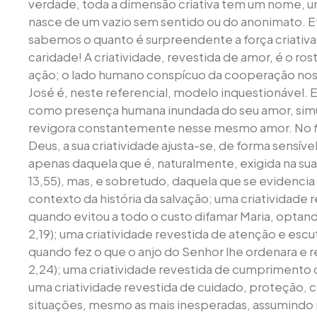
verdade, toda a dimensão criativa tem um nome, um
nasce de um vazio sem sentido ou do anonimato. E
sabemos o quanto é surpreendente a força criativa
caridade! A criatividade, revestida de amor, é o ros
ação; o lado humano conspícuo da cooperação nos 
José é, neste referencial, modelo inquestionável. El
como presença humana inundada do seu amor, sim
revigora constantemente nesse mesmo amor. No
Deus, a sua criatividade ajusta-se, de forma sensív
apenas daquela que é, naturalmente, exigida na sua
13,55), mas, e sobretudo, daquela que se evidencia
contexto da história da salvação; uma criatividade 
quando evitou a todo o custo difamar Maria, optan
2,19); uma criatividade revestida de atenção e escu
quando fez o que o anjo do Senhor lhe ordenara e 
2,24); uma criatividade revestida de cumprimento da
uma criatividade revestida de cuidado, proteção,
situações, mesmo as mais inesperadas, assumindo 