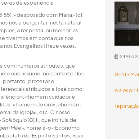
seres de experiência.
13,55), «desposado com Maria» (cf.
-nos nós a perguntar, nesta natural
mples, a resposta, ou melhor, as
 se tivermos em conta que nos
da nos Evangelhos (treze vezes,
24/07/2
osé com inúmeros atributos, que
aquele que assume, no contexto dos
Beata Mar
a, portanto, protetor e
ferenciais atribuídos a José como:
e a espiri
silêncio»; «homem cuidador e
 aflitos, «homem do sim»; «homem
reparaçã
rsal da Igreja», etc. O nosso
o
Solilóquio
XXIII, que intitula de
rgem Mãe»
, nomeia-o «Ecónomo
substituto do Espirito Santo»; «pai