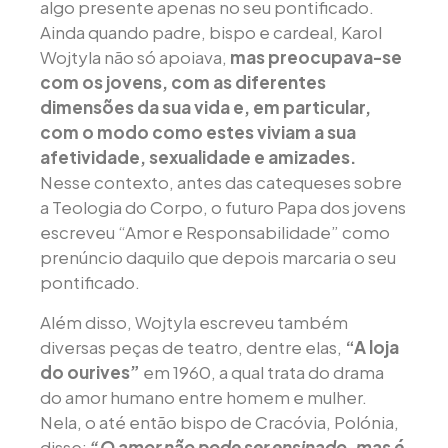
algo presente apenas no seu pontificado.
Ainda quando padre, bispo e cardeal, Karol
Wojtyla não só apoiava,
mas preocupava-se
com os jovens, com as diferentes
dimensões da sua vida e, em particular,
com o modo como estes viviam a sua
afetividade, sexualidade e amizades.
Nesse contexto, antes das catequeses sobre
a Teologia do Corpo, o futuro Papa dos jovens
escreveu “Amor e Responsabilidade” como
prenúncio daquilo que depois marcaria o seu
pontificado.
Além disso, Wojtyla escreveu também
diversas peças de teatro, dentre elas,
“A loja
do ourives”
em 1960, a qual trata do drama
do amor humano entre homem e mulher.
Nela, o até então bispo de Cracóvia, Polónia,
disse:
“O amor não pode ser ensinado, mas é