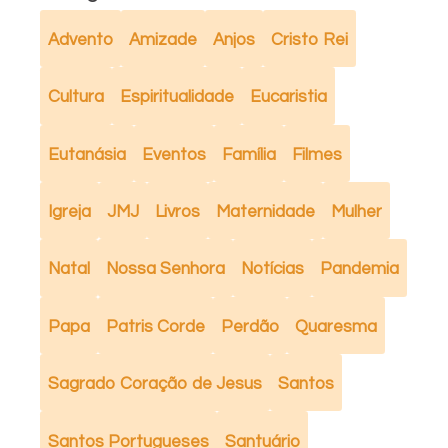
Advento
Amizade
Anjos
Cristo Rei
Cultura
Espiritualidade
Eucaristia
Eutanásia
Eventos
Família
Filmes
Igreja
JMJ
Livros
Maternidade
Mulher
Natal
Nossa Senhora
Notícias
Pandemia
Papa
Patris Corde
Perdão
Quaresma
Sagrado Coração de Jesus
Santos
Santos Portugueses
Santuário