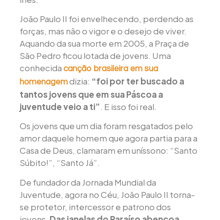
João Paulo II foi envelhecendo, perdendo as
forças, mas não o vigor e o desejo de viver.
Aquando da sua morte em 2005, a Praça de
São Pedro ficou lotada de jovens. Uma
conhecida
canção brasileira em sua
dizia:
“foi por ter buscado a
homenagem
tantos jovens que em sua Páscoa a
juventude veio a ti”
. E isso foi real.
Os jovens que um dia foram resgatados pelo
amor daquele homem que agora partia para a
Casa de Deus, clamaram em uníssono: “Santo
Súbito!”, “Santo Já”.
De fundador da Jornada Mundial da
Juventude, agora no Céu, João Paulo II torna-
se protetor, intercessor e patrono dos
jovens.
Das janelas do Paraíso abençoa