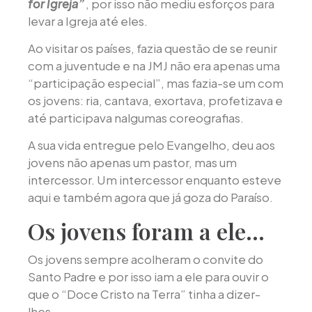
for Igreja”
, por isso não mediu esforços para
levar a Igreja até eles.
Ao visitar os países, fazia questão de se reunir
com a juventude e na JMJ não era apenas uma
“participação especial”, mas fazia-se um com
os jovens: ria, cantava, exortava, profetizava e
até participava nalgumas coreografias.
A sua vida entregue pelo Evangelho, deu aos
jovens não apenas um pastor, mas um
intercessor. Um intercessor enquanto esteve
aqui e também agora que já goza do Paraíso.
Os jovens foram a ele…
Os jovens sempre acolheram o convite do
Santo Padre e por isso iam a ele para ouvir o
que o “Doce Cristo na Terra” tinha a dizer-
lhes.