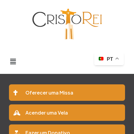
PT
Oferecer uma Missa
Acender uma Vela
Fazer um Donativo