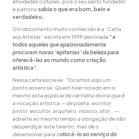
atividades culturais, pois o seu santo fundador
e patrono
sabia o que era bom, belo e
verdadeiro.
Um documento muito conhecido é a “Carta
aos Artistas” escrita em 1999 destinada
“a
todos aqueles que apaixonadamente
procuram novas ‘epifanias’ da beleza para
oferecê-las ao mundo como criação
artística”.
Nessa carta escreve:
“Tocamos aqui um
ponto essencial. Quem tiver notado em si
mesmo esta espécie de centelha divina que é
a vocação artística — de poeta, escritor,
pintor, escultor, arquiteto, músico, ator… —,
adverte ao mesmo tempo a obrigação de não
desperdiçar este talento, mas de o
desenvolver para c
olocá-lo ao serviço do