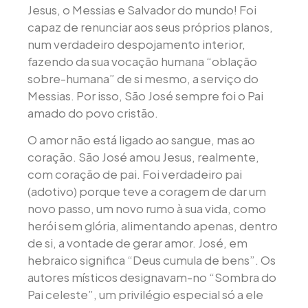
Jesus, o Messias e Salvador do mundo! Foi
capaz de renunciar aos seus próprios planos,
num verdadeiro despojamento interior,
fazendo da sua vocação humana “oblação
sobre-humana” de si mesmo, a serviço do
Messias. Por isso, São José sempre foi o Pai
amado do povo cristão.
O amor não está ligado ao sangue, mas ao
coração. São José amou Jesus, realmente,
com coração de pai. Foi verdadeiro pai
(adotivo) porque teve a coragem de dar um
novo passo, um novo rumo à sua vida, como
herói sem glória, alimentando apenas, dentro
de si, a vontade de gerar amor. José, em
hebraico significa “Deus cumula de bens”. Os
autores místicos designavam-no “Sombra do
Pai celeste”, um privilégio especial só a ele