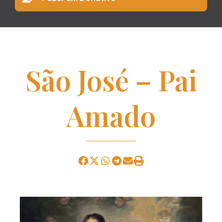
São José – Pai
Amado