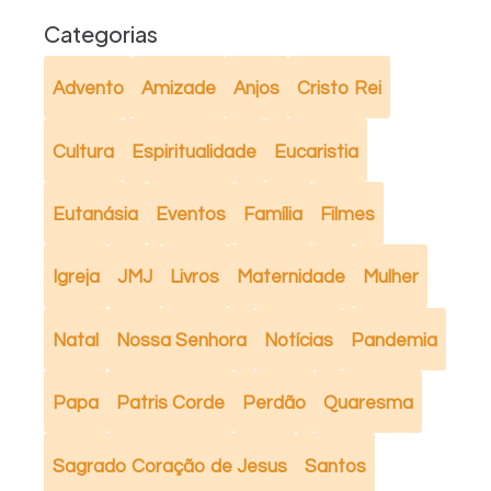
Categorias
Advento
Amizade
Anjos
Cristo Rei
Cultura
Espiritualidade
Eucaristia
Eutanásia
Eventos
Família
Filmes
Igreja
JMJ
Livros
Maternidade
Mulher
Natal
Nossa Senhora
Notícias
Pandemia
Papa
Patris Corde
Perdão
Quaresma
Sagrado Coração de Jesus
Santos