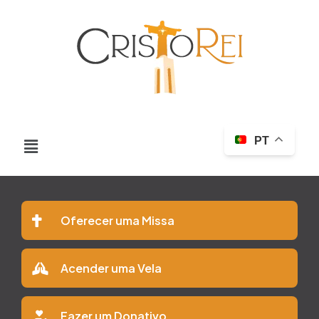
PT
Oferecer uma Missa
Acender uma Vela
Fazer um Donativo