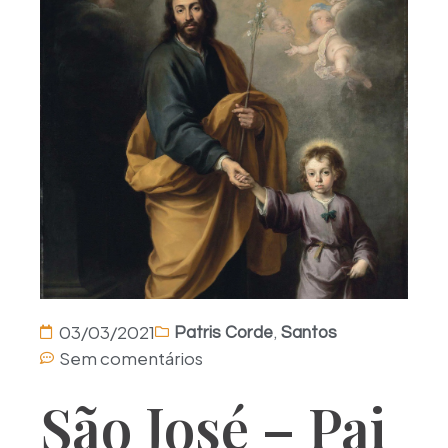
,
03/03/2021
Patris Corde
Santos
Sem comentários
São José – Pai