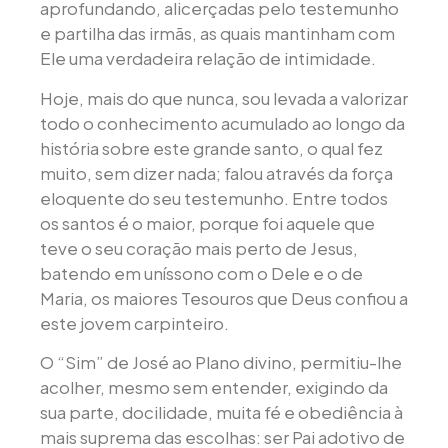
aprofundando, alicerçadas pelo testemunho
e partilha das irmãs, as quais mantinham com
Ele uma verdadeira relação de intimidade.
Hoje, mais do que nunca, sou levada a valorizar
todo o conhecimento acumulado ao longo da
história sobre este grande santo, o qual fez
muito, sem dizer nada; falou através da força
eloquente do seu testemunho. Entre todos
os santos é o maior, porque foi aquele que
teve o seu coração mais perto de Jesus,
batendo em uníssono com o Dele e o de
Maria, os maiores Tesouros que Deus confiou a
este jovem carpinteiro.
O “Sim” de José ao Plano divino, permitiu-lhe
acolher, mesmo sem entender, exigindo da
sua parte, docilidade, muita fé e obediência à
mais suprema das escolhas: ser Pai adotivo de