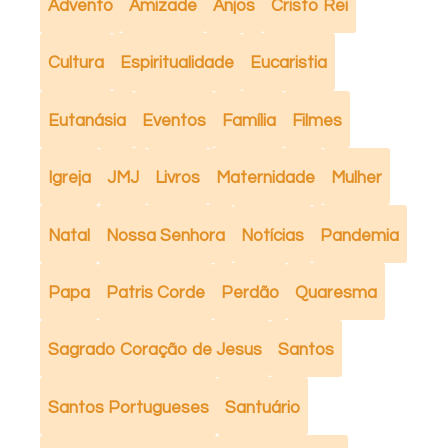
Advento
Amizade
Anjos
Cristo Rei
Cultura
Espiritualidade
Eucaristia
Eutanásia
Eventos
Família
Filmes
Igreja
JMJ
Livros
Maternidade
Mulher
Natal
Nossa Senhora
Notícias
Pandemia
Papa
Patris Corde
Perdão
Quaresma
Sagrado Coração de Jesus
Santos
Santos Portugueses
Santuário