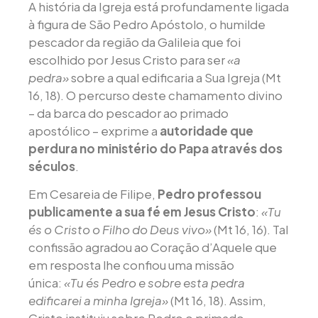
A história da Igreja está profundamente ligada
à figura de São Pedro Apóstolo, o humilde
pescador da região da Galileia que foi
escolhido por Jesus Cristo para ser
«a
pedra»
sobre a qual edificaria a Sua Igreja (Mt
16, 18). O percurso deste chamamento divino
– da barca do pescador ao primado
apostólico – exprime a
autoridade que
perdura no ministério do Papa através dos
séculos
.
Em Cesareia de Filipe,
Pedro professou
publicamente a sua fé em Jesus Cristo
:
«Tu
és o Cristo o Filho do Deus vivo»
(Mt 16, 16). Tal
confissão agradou ao Coração d’Aquele que
em resposta lhe confiou uma missão
única:
«Tu és Pedro e sobre esta pedra
edificarei a minha Igreja»
(Mt 16, 18). Assim,