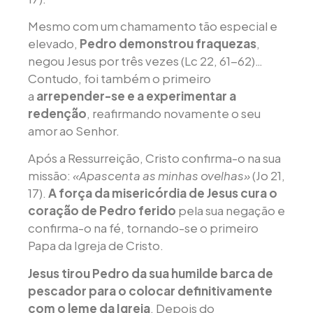
Mesmo com um chamamento tão especial e
elevado,
Pedro demonstrou fraquezas
,
negou Jesus por três vezes (Lc 22, 61-62)…
Contudo, foi também o primeiro
a
arrepender-se e a experimentar a
redenção
, reafirmando novamente o seu
amor ao Senhor.
Após a Ressurreição, Cristo confirma-o na sua
missão:
«Apascenta as minhas ovelhas»
(Jo 21,
17).
A força da misericórdia de Jesus cura o
coração de Pedro ferido
pela sua negação e
confirma-o na fé, tornando-se o primeiro
Papa da Igreja de Cristo.
Jesus tirou Pedro da sua humilde barca de
pescador para o colocar definitivamente
com o leme da Igreja
. Depois do