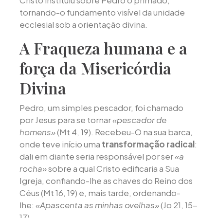
Cristo instituiu sobre Pedro o primado,
tornando-o fundamento visível da unidade
ecclesial sob a orientação divina.
A Fraqueza humana e a
força da Misericórdia
Divina
Pedro, um simples pescador, foi chamado
por Jesus para se tornar
«pescador de
homens»
(Mt 4, 19). Recebeu-O na sua barca,
onde teve início uma
transformação radical
:
dali em diante seria responsável por ser
«a
rocha»
sobre a qual Cristo edificaria a Sua
Igreja, confiando-lhe as chaves do Reino dos
Céus (Mt 16, 19) e, mais tarde, ordenando-
lhe:
«Apascenta as minhas ovelhas»
(Jo 21, 15-
17).