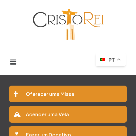
PT
Oferecer uma Missa
Acender uma Vela
Fazer um Donativo