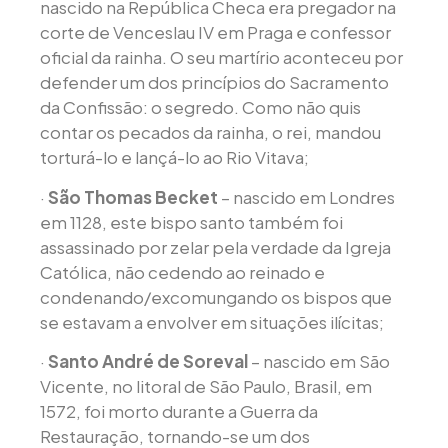
nascido na República Checa era pregador na
corte de Venceslau IV em Praga e confessor
oficial da rainha. O seu martírio aconteceu por
defender um dos princípios do Sacramento
da Confissão: o segredo. Como não quis
contar os pecados da rainha, o rei, mandou
torturá-lo e lançá-lo ao Rio Vitava;
·
São Thomas Becket
– nascido em Londres
em 1128, este bispo santo também foi
assassinado por zelar pela verdade da Igreja
Católica, não cedendo ao reinado e
condenando/excomungando os bispos que
se estavam a envolver em situações ilícitas;
·
Santo André de Soreval
– nascido em São
Vicente, no litoral de São Paulo, Brasil, em
1572, foi morto durante a Guerra da
Restauração, tornando-se um dos