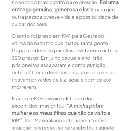
no sentido mais estrito da expressão.
Foi uma
entrega genuína, generosa e livre
para que
outra pessoa tivesse vida e a possibilidade de
cuidar dos seus.
O santo foi preso em 1941 pela Gestapo,
vítima do nazismo que matou tanta gente.
Depois foi levado para Auschwitz com outros
320 presos. Em julho daquele ano, três
prisioneiros escaparam e como punição,
outros 10 foram levados para uma cela onde
ficavam privados de luz, água e comida até
morrerem.
Franciszek Gajowniczek foi um dos
escolhidos, mas gritou:
“A minha pobre
mulher e os meus filhos que não os volto a
ver”
. São Maximiliano ante aquela terrível
situação, ofereceu-se para substituir aquele