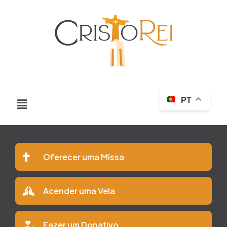
PT
Oferecer uma Missa
Acender uma Vela
Fazer um Donativo