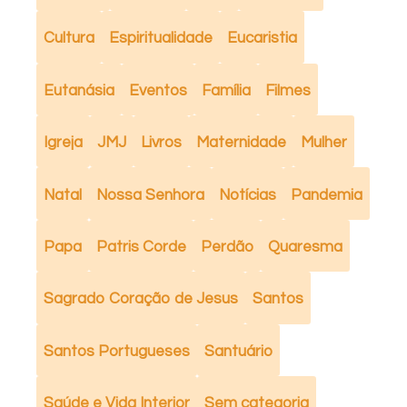
Cultura
Espiritualidade
Eucaristia
Eutanásia
Eventos
Família
Filmes
Igreja
JMJ
Livros
Maternidade
Mulher
Natal
Nossa Senhora
Notícias
Pandemia
Papa
Patris Corde
Perdão
Quaresma
Sagrado Coração de Jesus
Santos
Santos Portugueses
Santuário
Saúde e Vida Interior
Sem categoria