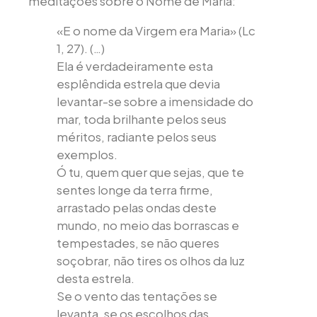
meditações sobre o Nome de Maria:
«E o nome da Virgem era Maria» (Lc
1, 27). (…)
Ela é verdadeiramente esta
esplêndida estrela que devia
levantar-se sobre a imensidade do
mar, toda brilhante pelos seus
méritos, radiante pelos seus
exemplos.
Ó tu, quem quer que sejas, que te
sentes longe da terra firme,
arrastado pelas ondas deste
mundo, no meio das borrascas e
tempestades, se não queres
soçobrar, não tires os olhos da luz
desta estrela.
Se o vento das tentações se
levanta, se os escolhos das