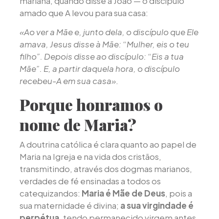
mariana, quando disse a João — o discípulo
amado que A levou para sua casa:
«Ao ver a Mãe e, junto dela, o discípulo que Ele
amava, Jesus disse à Mãe:
“
Mulher, eis o teu
filho”. Depois disse ao discípulo:
“
Eis a tua
Mãe”. E, a partir daquela hora, o discípulo
recebeu-A em sua casa»
.
Porque honramos o
nome de Maria?
A doutrina católica é clara quanto ao papel de
Maria na Igreja e na vida dos cristãos,
transmitindo, através dos dogmas marianos,
verdades de fé ensinadas a todos os
catequizandos:
Maria é Mãe de Deus
, pois a
sua maternidade é divina;
a sua virgindade é
perpétua
, tendo permanecido virgem antes,