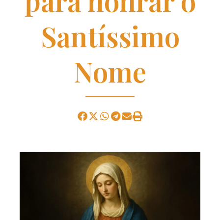
para honrar o
Santíssimo
Nome