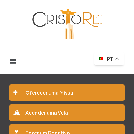
PT
Oferecer uma Missa
Acender uma Vela
Fazer um Donativo