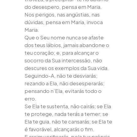
do desespero, pensa em Maria.
Nos perigos, nas angústias, nas
dúvidas, pensa em Maria, invoca
Maria.
Que o Seu nome nunca se afaste
dos teus lábios, jamais abandone o
teu coração; e, para alcançar o
socorro da Sua intercessão, não
descures os exemplos da Sua vida.
Seguindo-A, não te desviarás;
rezando a Ela, não desesperarás;
pensando n’Ela, evitarás todo o
erro.
Se Ela te sustenta, não cairás; se Ela
te protege, nada terás a temer; se
Ela te guia, não te cansarás; se Ela te
é favorável, alcançarás o fim.
E assim verificarás, pela tua própria