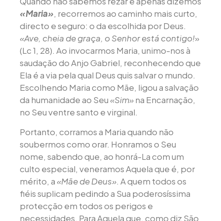
Quando não sabemos rezar e apenas dizemos
«Maria»
, recorremos ao caminho mais curto,
directo e seguro: o da escolhida por Deus.
«Ave, cheia de graça, o Senhor está contigo!
»
(Lc 1, 28). Ao invocarmos Maria, unimo-nos à
saudação do Anjo Gabriel, reconhecendo que
Ela é a via pela qual Deus quis salvar o mundo.
Escolhendo Maria como Mãe, ligou a salvação
da humanidade ao Seu
«Sim»
na Encarnação,
no Seu ventre santo e virginal.
Portanto, corramos a Maria quando não
soubermos como orar. Honramos o Seu
nome, sabendo que, ao honrá-La com um
culto especial, veneramos Aquela que é, por
mérito, a
«Mãe de Deus»
. A quem todos os
fiéis suplicam pedindo a Sua poderosíssima
protecção em todos os perigos e
necessidades. Para Aquela que, como diz São