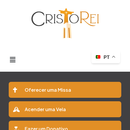
PT
Oferecer uma Missa
Acender uma Vela
Fazer um Donativo