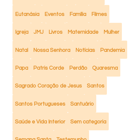
Eutanásia
Eventos
Família
Filmes
Igreja
JMJ
Livros
Maternidade
Mulher
Natal
Nossa Senhora
Notícias
Pandemia
Papa
Patris Corde
Perdão
Quaresma
Sagrado Coração de Jesus
Santos
Santos Portugueses
Santuário
Saúde e Vida Interior
Sem categoria
Semana Santa
Testemunho