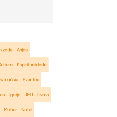
izade
Anjos
ultura
Espiritualidade
Eutanásia
Eventos
mes
Igreja
JMJ
Livros
Mulher
Natal