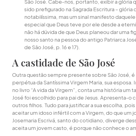
São José. Cabe-nos, portanto, exibir a glória q
sido prefigurado na Sagrada Escritura – glóri
notabilíssima, mas um sinal manifesto daquel
especial que Deus teve por ele desde a eterni
não há dúvida de que Deus planeou dar uma fig
nosso santo na pessoa do antigo Patriarca José,
de São José, p. 16 e 17).
A castidade de São José
Outra questão sempre presente sobre São José, é a
perpétua da Santíssima Virgem Maria, sua esposa. I
no livro “A vida da Virgem”, conta uma história um
José foi escolhido para pai de Jesus. Apresenta-o 
outros filhos. Tudo para justificar a sua escolha, poi
aceitar um idoso infértil com a Virgem, do que um jo
Josemaria Escrivá, santo do cotidiano, diverge des
aceita um jovem casto, é porque não conhece o a