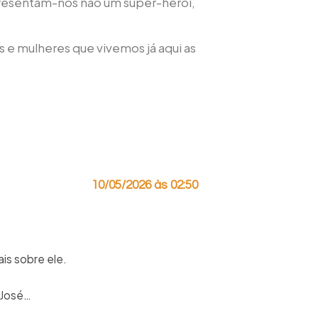
apresentam-nos não um super-herói,
 e mulheres que vivemos já aqui as
10/05/2026 às 02:50
is sobre ele.
 José…