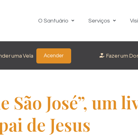
O Santuário
Serviços
Vis
nder uma Vela
Fazer um Do
Acender
e São José”, um li
pai de Jesus