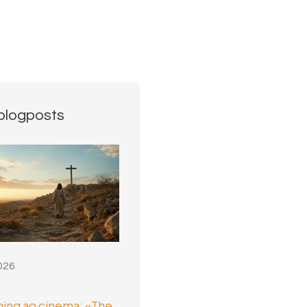
blogposts
026
ing ao cinema: «The