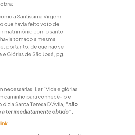
 obra:
como a Santíssima Virgem
o que havia feito voto de
air matrimónio com o santo,
sé havia tomado a mesma
e, portanto, de que não se
a e Glórias de São José, pg.
 necessárias. Ler “Vida e glórias
m caminho para conhecê-lo e
dizia Santa Teresa D’Ávila,
“não
 a ter imediatamente obtido”
.
.
link