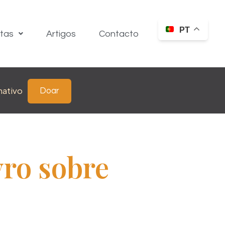
PT
itas
Artigos
Contacto
nativo
Doar
vro sobre