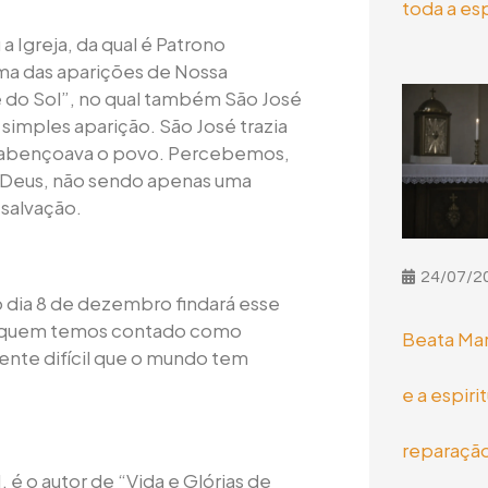
toda a es
 Igreja, da qual é Patrono
uma das aparições de Nossa
 do Sol”, no qual também São José
 simples aparição. São José trazia
o abençoava o povo. Percebemos,
 Deus, não sendo apenas uma
 salvação.
24/07/2
 dia 8 de dezembro findará esse
om quem temos contado como
Beata Mar
nte difícil que o mundo tem
e a espiri
reparaçã
é o autor de “Vida e Glórias de