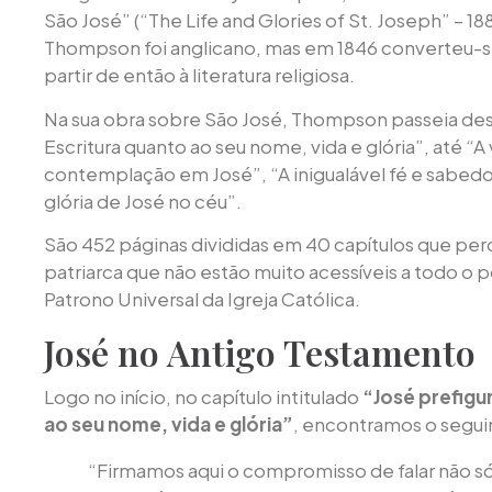
São José” (“The Life and Glories of St. Joseph” – 1
Thompson foi anglicano, mas em 1846 converteu-s
partir de então à literatura religiosa.
Na sua obra sobre São José, Thompson passeia des
Escritura quanto ao seu nome, vida e glória”, até “A 
contemplação em José”, “A inigualável fé e sabedor
glória de José no céu”.
São 452 páginas divididas em 40 capítulos que per
patriarca que não estão muito acessíveis a todo o 
Patrono Universal da Igreja Católica.
José no Antigo Testamento
Logo no início, no capítulo intitulado
“José prefigu
ao seu nome, vida e glória”
, encontramos o segui
“Firmamos aqui o compromisso de falar não só 