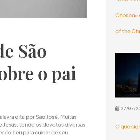
Chosen» e
of the Chr
de São
sobre o pai
27/07/2
lavra dita por São José. Muitas
de Jesus, tendo os devotos diversas
O que sig
escolheu para cuidar de seu