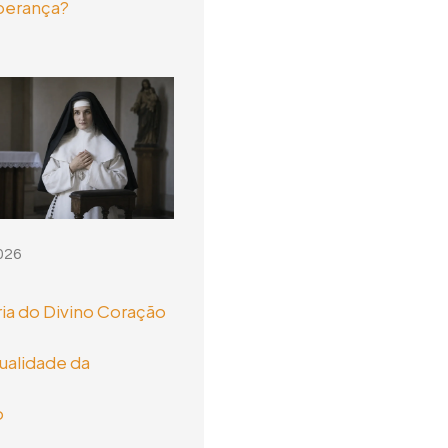
perança?
026
ia do Divino Coração
tualidade da
o