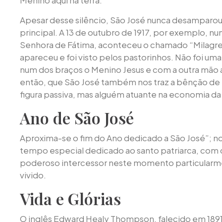
Menino aqui na terra.
Apesar desse silêncio, São José nunca desamparou a
principal. A 13 de outubro de 1917, por exemplo, n
Senhora de Fátima, aconteceu o chamado “Milagre
apareceu e foi visto pelos pastorinhos. Não foi uma
num dos braços o Menino Jesus e com a outra mã
então, que São José também nos traz a bênção de
figura passiva, mas alguém atuante na economia da
Ano de São José
Aproxima-se o fim do Ano dedicado a São José”; no
tempo especial dedicado ao santo patriarca, c
poderoso intercessor neste momento particularme
vivido.
Vida e Glórias
O inglês Edward Healy Thompson, falecido em 1891, 