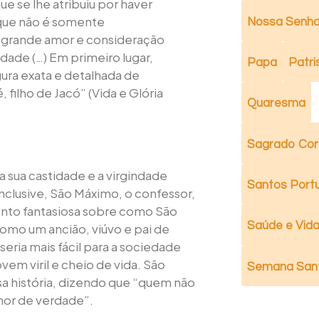
ue se lhe atribuiu por haver
a que não é somente
Nossa Senho
e grande amor e consideração
dade (…) Em primeiro lugar,
Papa
Patri
ura exata e detalhada de
 filho de Jacó” (Vida e Glória
Quaresma
Sagrado Cor
 sua castidade e a virgindade
Santos Port
nclusive, São Máximo, o confessor,
 tanto fantasiosa sobre como São
Saúde e Vida 
como um ancião, viúvo e pai de
s seria mais fácil para a sociedade
vem viril e cheio de vida. São
Semana San
sa história, dizendo que “quem não
mor de verdade”.