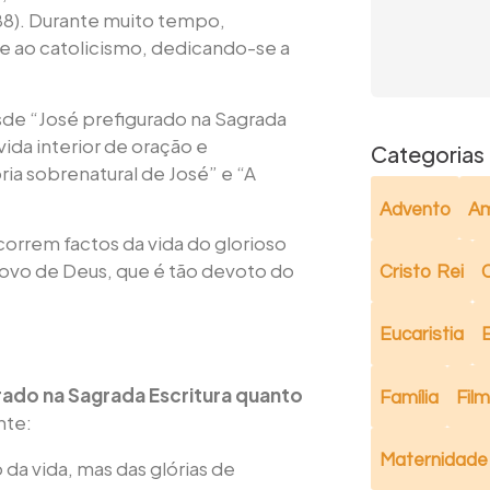
888). Durante muito tempo,
e ao catolicismo, dedicando-se a
de “José prefigurado na Sagrada
vida interior de oração e
Categorias
ia sobrenatural de José” e “A
Advento
Am
correm factos da vida do glorioso
povo de Deus, que é tão devoto do
Cristo Rei
C
Eucaristia
rado na Sagrada Escritura quanto
Família
Fil
nte:
Maternidade
da vida, mas das glórias de